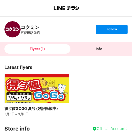
B
r
a
n
コクミン
c
s
Follow
h
e
五反田駅前店
T
t
o
f
p
o
l
l
Flyers
(
1
)
Info
o
w
Latest flyers
得ダ値GOGO 夏号♪好評掲載中♪
7月5日
～
9月6日
Store info
Official Account