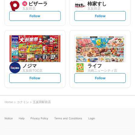
ピザーラ
柿家すし
五反田店
五反田店
s
s
Follow
Follow
e
e
t
t
f
f
o
o
l
l
l
l
o
o
w
w
ノジマ
ライフ
五反田TOC店
大崎ニューシティ店
s
s
Follow
Follow
e
e
t
t
f
f
o
o
l
l
l
l
o
o
Home
コクミン
五反田駅前店
w
w
Notice
Help
Privacy Policy
Terms and Conditions
Login