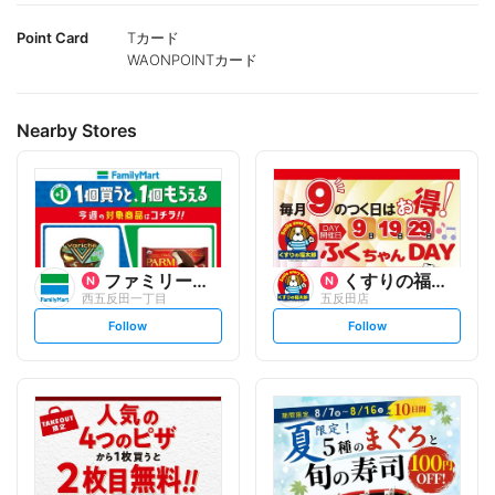
Point Card
Tカード
WAONPOINTカード
Nearby Stores
ファミリーマート
くすりの福太郎
西五反田一丁目
五反田店
s
s
Follow
Follow
e
e
t
t
f
f
o
o
l
l
l
l
o
o
w
w