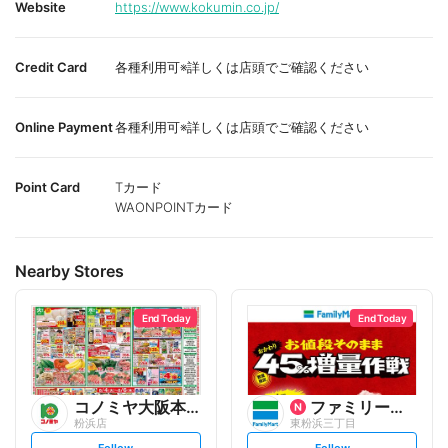
Website
https://www.kokumin.co.jp/
Credit Card
各種利用可※詳しくは店頭でご確認ください
Online Payment
各種利用可※詳しくは店頭でご確認ください
Point Card
Tカード
WAONPOINTカード
Nearby Stores
End Today
End Today
コノミヤ大阪本部
ファミリーマート
粉浜店
東粉浜三丁目
s
s
Follow
Follow