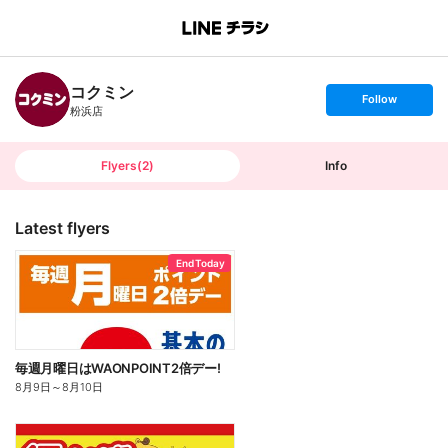
B
r
a
n
コクミン
c
s
Follow
h
e
粉浜店
T
t
o
f
p
o
l
l
Flyers
(
2
)
Info
o
w
Latest flyers
End Today
毎週月曜日はWAONPOINT2倍デー!
8月9日
～
8月10日