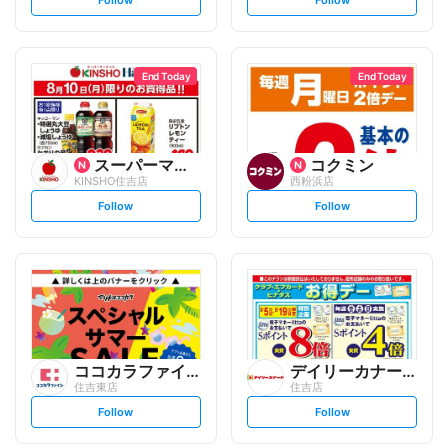
e
e
t
t
f
f
o
o
l
l
l
l
o
o
End Today
End Today
w
w
スーパーマーケットKINSH...
コクミン
KINSHO住吉店
西粉浜店
s
s
Follow
Follow
e
e
t
t
f
f
o
o
l
l
l
l
o
o
w
w
ココカラファイン
デイリーカナート
住吉東店
住吉店
s
s
Follow
Follow
e
e
t
t
f
f