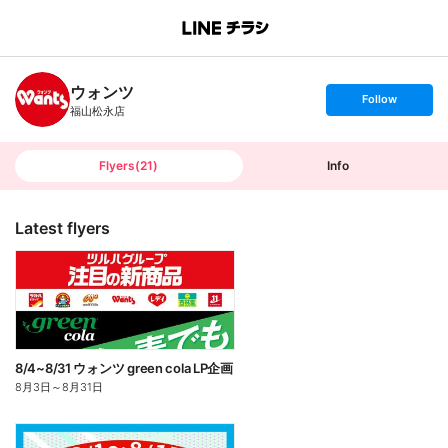
B
r
a
n
ウォンツ
c
s
Follow
h
e
福山松永店
T
t
o
f
p
o
l
l
Flyers
(
21
)
Info
o
w
Latest flyers
8/4~8/31 ウォンツ green cola LP企画
8月3日
～
8月31日