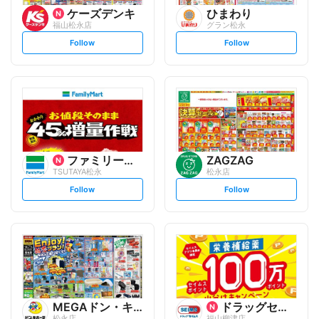
ケーズデンキ
ひまわり
福山松永店
グラン松永
s
s
Follow
Follow
e
e
t
t
f
f
o
o
l
l
l
l
o
o
w
w
ファミリーマート
ZAGZAG
TSUTAYA松永
松永店
s
s
Follow
Follow
e
e
t
t
f
f
o
o
l
l
l
l
o
o
w
w
MEGAドン・キホーテ
ドラッグセイムス
松永店
福山柳津店