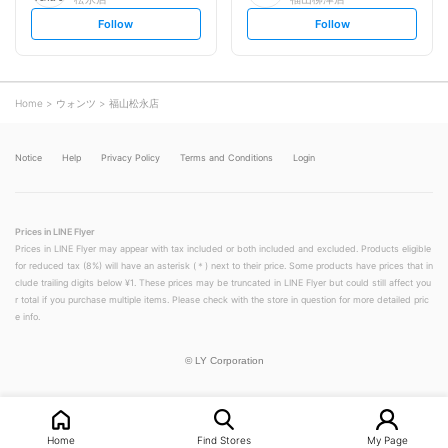
s
s
Follow
Follow
e
e
t
t
f
f
o
o
l
l
l
l
o
o
Home
ウォンツ
福山松永店
w
w
Notice
Help
Privacy Policy
Terms and Conditions
Login
Prices in LINE Flyer
Prices in LINE Flyer may appear with tax included or both included and excluded. Products eligible
for reduced tax (8%) will have an asterisk (＊) next to their price. Some products have prices that in
clude trailing digits below ¥1. These prices may be truncated in LINE Flyer but could still affect you
r total if you purchase multiple items. Please check with the store in question for more detailed pric
e info.
©
LY Corporation
Home
Find Stores
My Page