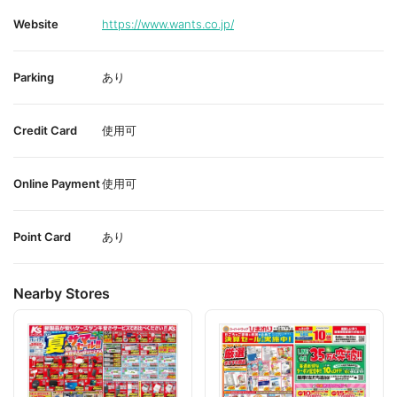
Website
https://www.wants.co.jp/
Parking
あり
Credit Card
使用可
Online Payment
使用可
Point Card
あり
Nearby Stores