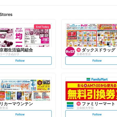
Stores
End Today
京都生活協同組合
ダックスドラッグ
コープきぬがさ
京都衣笠店
s
s
Follow
Follow
e
e
t
t
f
f
o
o
l
l
l
l
o
o
w
w
リカーマウンテン
ファミリーマート
衣笠店
立命館大学前
s
s
Follow
Follow
e
e