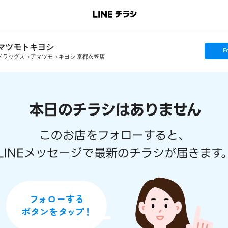
マツモトキヨシ
s
F
e
ドラッグストアマツモトキヨシ 京都衣笠店
t
f
o
l
l
o
w