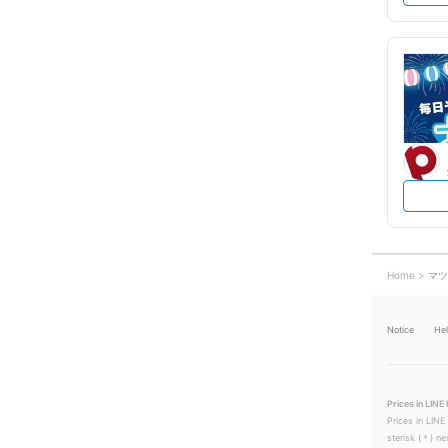
Home
マツ
Notice
He
Prices in LINE 
Prices in LINE
sterisk (＊) ne