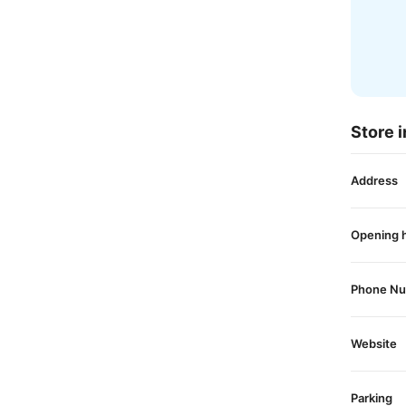
Store i
Address
Opening 
Phone N
Website
Parking