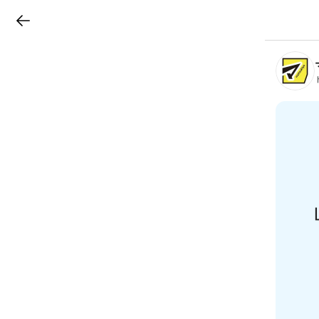
LINEチラシ
B
r
a
n
c
h
T
o
p