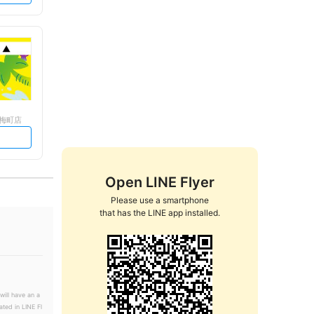
白梅町店
Open LINE Flyer
Please use a smartphone

that has the LINE app installed.
will have an a
ated in LINE Fl