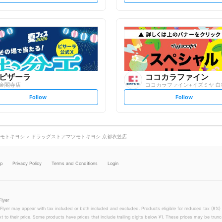
t
t
f
f
o
o
l
l
l
l
o
o
w
w
ピザーラ
ココカラファイン
金閣寺店
ココカラファイン+イズミヤ 
s
s
Follow
Follow
e
e
t
t
f
f
o
o
l
l
l
l
o
o
モトキヨシ
ドラッグストアマツモトキヨシ 京都衣笠店
w
w
lp
Privacy Policy
Terms and Conditions
Login
Flyer
 Flyer may appear with tax included or both included and excluded. Products eligible for reduced tax (8%) 
xt to their price. Some products have prices that include trailing digits below ¥1. These prices may be trunc