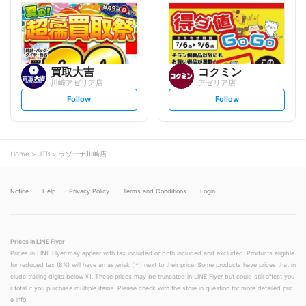
l
l
o
o
w
w
買取大吉
コクミン
川崎アゼリア店
アゼリア店
s
s
Follow
Follow
e
e
t
t
f
f
o
o
l
l
l
l
o
o
Home
JTB
ラゾーナ川崎店
w
w
Notice
Help
Privacy Policy
Terms and Conditions
Login
Prices in LINE Flyer
Prices in LINE Flyer may appear with tax included or both included and excluded. Products eligible
for reduced tax (8%) will have an asterisk (＊) next to their price. Some products have prices that in
clude trailing digits below ¥1. These prices may be truncated in LINE Flyer but could still affect you
r total if you purchase multiple items. Please check with the store in question for more detailed pric
e info.