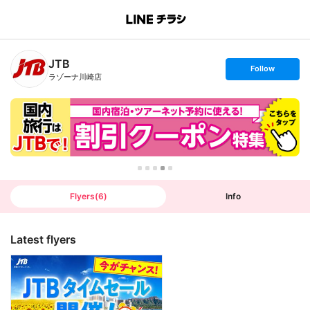
B
r
a
n
JTB
c
s
Follow
h
e
ラゾーナ川崎店
T
t
o
f
p
o
l
l
o
w
Flyers
(
6
)
Info
Latest flyers