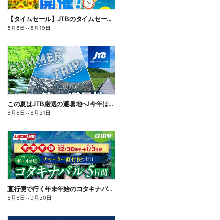
【タイムセール】JTBのタイムセール開催中!国内も海外も♪期間限定なのでお見逃しなく!
8月6日
～
8月19日
この夏はJTB厳選の避暑地へ!今年は、旅の目的地に「涼しさ」を選んでみませんか。割引クーポンもご用意
8月6日
～
8月31日
直行便で行く年末年始のコタキナバル。リバーサファリや2つの離島巡りなどから選べる満喫プランをご用意♪
8月6日
～
9月30日