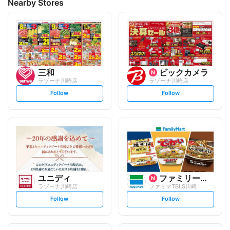
Nearby Stores
三和
ビックカメラ
ラゾーナ川崎店
ラゾーナ川崎店
s
s
Follow
Follow
e
e
t
t
f
f
o
o
l
l
l
l
o
o
w
w
ユニディ
ファミリーマート
ラゾーナ川崎店
ファミマTBLS川崎
s
s
Follow
Follow
e
e
t
t
f
f
o
o
l
l