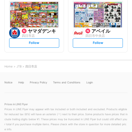
l
l
o
o
w
w
ヤマダデンキ
アベイル
四日市店
四日市中央店
s
s
Follow
Follow
e
e
t
t
f
f
o
o
l
l
l
l
o
o
Home
JTB
四日市店
w
w
Notice
Help
Privacy Policy
Terms and Conditions
Login
Prices in LINE Flyer
Prices in LINE Flyer may appear with tax included or both included and excluded. Products eligible
for reduced tax (8%) will have an asterisk (＊) next to their price. Some products have prices that in
clude trailing digits below ¥1. These prices may be truncated in LINE Flyer but could still affect you
r total if you purchase multiple items. Please check with the store in question for more detailed pric
e info.