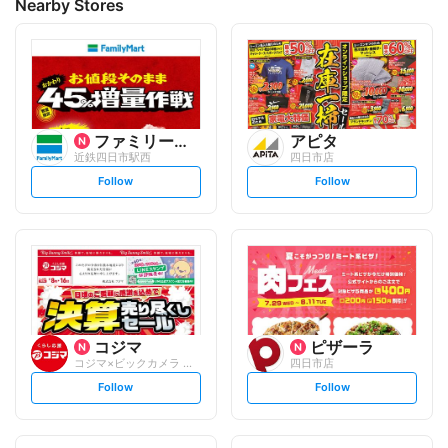
Nearby Stores
ファミリーマート
アピタ
近鉄四日市駅西
四日市店
s
s
Follow
Follow
e
e
t
t
f
f
o
o
l
l
l
l
o
o
w
w
コジマ
ピザーラ
コジマ×ビックカメラ アピタ四日市店
四日市店
s
s
Follow
Follow
e
e
t
t
f
f
o
o
l
l