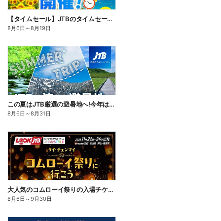
【タイムセール】JTBのタイムセール開催中!国内も海外も♪期間限定なのでお見逃しなく!
8月6日
～
8月19日
この夏はJTB厳選の避暑地へ!今年は、旅の目的地に「涼しさ」を選んでみませんか。割引クーポンもご用意
8月6日
～
8月31日
大人気のコムローイ祭りの入場チケット&指定ホテルから会場までの送迎付きのツアーをご用意しました。
8月6日
～
9月30日