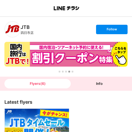
B
r
a
n
JTB
c
s
Follow
h
e
四日市店
T
t
o
f
p
o
l
l
o
w
Flyers
(
6
)
Info
Latest flyers