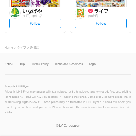
いなげや
ライフ
江戸川春江店
篠崎店
s
s
Follow
Follow
e
e
t
t
f
f
o
o
l
l
l
l
o
o
Home
ライフ
鹿骨店
w
w
Notice
Help
Privacy Policy
Terms and Conditions
Login
Prices in LINE Flyer
Prices in LINE Flyer may appear with tax included or both included and excluded. Products eligible
for reduced tax (8%) will have an asterisk (＊) next to their price. Some products have prices that in
clude trailing digits below ¥1. These prices may be truncated in LINE Flyer but could still affect you
r total if you purchase multiple items. Please check with the store in question for more detailed pric
e info.
©
LY Corporation