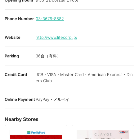
Opening hours
9:30-22:00(2階-21:00)
Phone Number
03-3676-8682
Website
http://www.lifecorp.jp/
Parking
36台（有料）
Credit Card
JCB・VISA・Master Card・American Express・Din
ers Club
Online Payment
PayPay・メルペイ
Nearby Stores