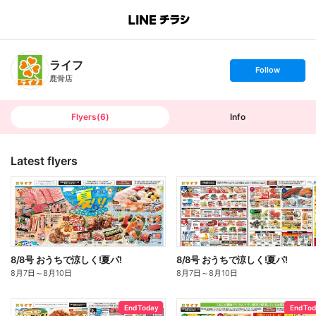
B
r
a
n
ライフ
c
s
Follow
h
e
鹿骨店
T
t
o
f
p
o
l
l
Flyers
(
6
)
Info
o
w
Latest flyers
8/8号 おうちで涼しく!夏パ!
8/8号 おうちで涼しく!夏パ!
8月7日
～
8月10日
8月7日
～
8月10日
End Today
End To