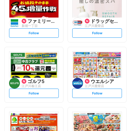
ファミリーマート
ドラッグセイムス
新堀一丁目
江戸川鹿骨店
s
s
Follow
Follow
e
e
t
t
f
f
o
o
l
l
l
l
o
o
w
w
ゴルフ5
ウエルシア
江戸川春江店
江戸川鹿骨店
s
s
Follow
Follow
e
e
t
t
f
f
o
o
l
l
l
l
o
o
w
w