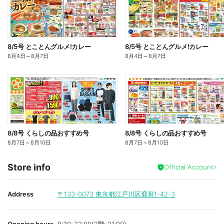
8/5号 とことんグルメ!カレー
8/5号 とことんグルメ!カレー
8月4日
～
8月7日
8月4日
～
8月7日
8/8号 くらしの品おすすめ号
8/8号 くらしの品おすすめ号
8月7日
～
8月10日
8月7日
～
8月10日
Store info
Official Account
Address
〒133-0073
東京都江戸川区鹿骨1-42-3