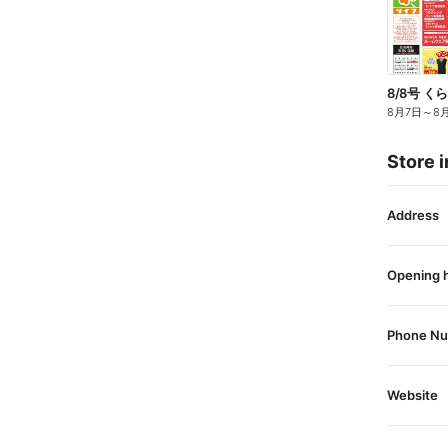
8/8号 
8月7日
～
8
Store i
Address
Opening 
Phone N
Website