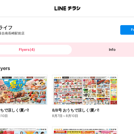
ライフ
s
F
e
落合南長崎駅前店
t
f
o
l
l
Flyers
(
4
)
Info
o
w
lyers
うちで涼しく!夏パ!
8/8号 おうちで涼しく!夏パ!
月10日
8月7日
～
8月10日