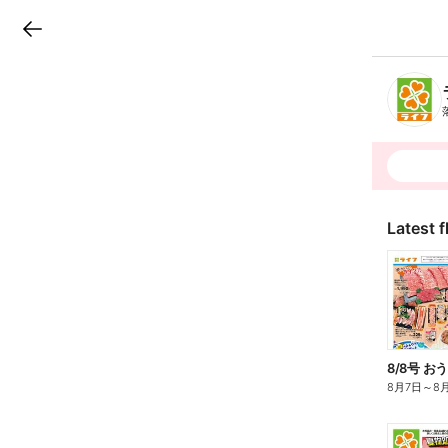
LINEチラシ
B
r
a
n
c
h
T
o
p
Latest f
8/8号 お
8月7日
～
8