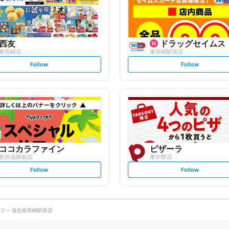
w
w
西友
ドラッグセイムス
東長崎店
東長崎駅前店
s
s
Follow
Follow
e
e
t
t
f
f
o
o
l
l
l
l
o
o
w
w
ココカラファイン
ピザーラ
新井薬師前店
東中野店
s
s
Follow
Follow
e
e
t
t
f
f
o
o
l
l
l
l
o
o
フ
落合南長崎駅前店
w
w