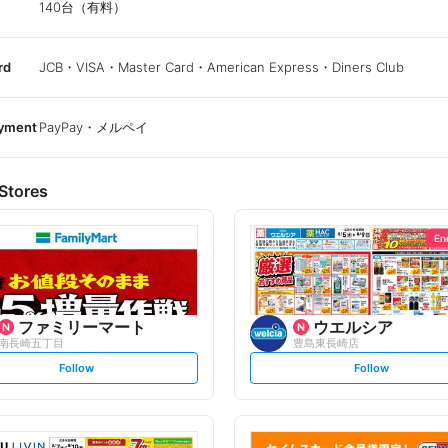
140台（有料）
rd
JCB・VISA・Master Card・American Express・Diners Club
ayment
PayPay・メルペイ
Stores
En
ファミリーマート
ウエルシア
南長崎五丁目
豊島東長崎店
s
s
Follow
Follow
e
e
t
t
f
f
o
o
l
l
l
l
o
o