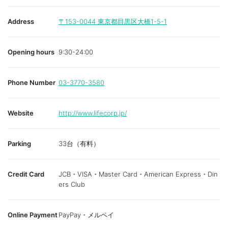
Address
〒153-0044
東京都目黒区大橋1-5-1
Opening hours
9:30-24:00
Phone Number
03-3770-3580
Website
http://www.lifecorp.jp/
Parking
33台（有料）
Credit Card
JCB・VISA・Master Card・American Express・Din
ers Club
Online Payment
PayPay・メルペイ