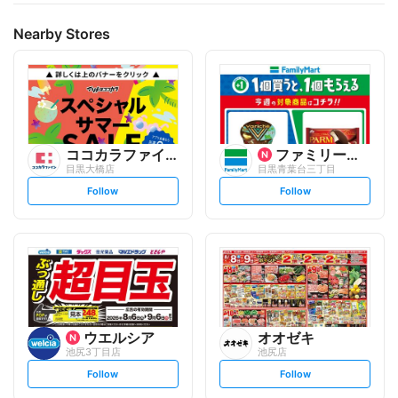
Nearby Stores
ココカラファイン
ファミリーマート
目黒大橋店
目黒青葉台三丁目
s
s
Follow
Follow
e
e
t
t
f
f
o
o
l
l
l
l
o
o
w
w
ウエルシア
オオゼキ
池尻3丁目店
池尻店
s
s
Follow
Follow
e
e
t
t