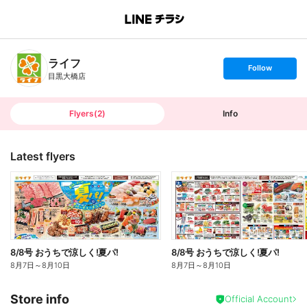
B
r
a
n
ライフ
c
s
Follow
h
e
目黒大橋店
T
t
o
f
p
o
l
l
Flyers
(
2
)
Info
o
w
Latest flyers
8/8号 おうちで涼しく!夏パ!
8/8号 おうちで涼しく!夏パ!
8月7日
～
8月10日
8月7日
～
8月10日
Store info
Official Account