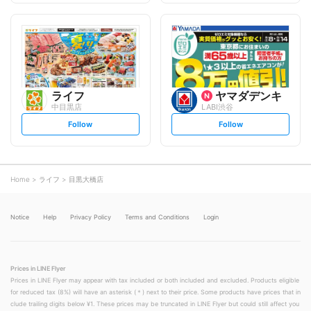
f
f
o
o
l
l
l
l
o
o
w
w
ライフ
ヤマダデンキ
中目黒店
LABI渋谷
s
s
Follow
Follow
e
e
t
t
f
f
o
o
l
l
l
l
o
o
Home
ライフ
目黒大橋店
w
w
Notice
Help
Privacy Policy
Terms and Conditions
Login
Prices in LINE Flyer
Prices in LINE Flyer may appear with tax included or both included and excluded. Products eligible
for reduced tax (8%) will have an asterisk (＊) next to their price. Some products have prices that in
clude trailing digits below ¥1. These prices may be truncated in LINE Flyer but could still affect you