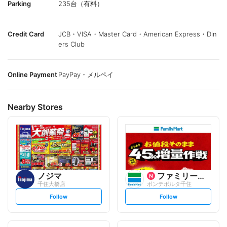
Parking
235台（有料）
Credit Card
JCB・VISA・Master Card・American Express・Din
ers Club
Online Payment
PayPay・メルペイ
Nearby Stores
ノジマ
ファミリーマート
千住大橋店
ポンテポルタ千住
s
s
Follow
Follow
e
e
t
t
f
f
o
o
l
l