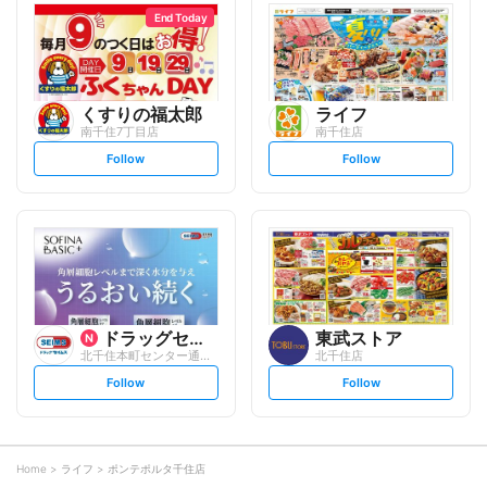
l
l
o
o
End Today
w
w
くすりの福太郎
ライフ
南千住7丁目店
南千住店
s
s
Follow
Follow
e
e
t
t
f
f
o
o
l
l
l
l
o
o
w
w
ドラッグセイムス
東武ストア
北千住本町センター通り店
北千住店
s
s
Follow
Follow
e
e
t
t
f
f
o
o
l
l
l
l
o
o
Home
ライフ
ポンテポルタ千住店
w
w