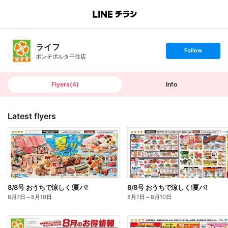
B
r
a
n
ライフ
c
s
Follow
h
e
ポンテポルタ千住店
T
t
o
f
p
o
l
l
Flyers
(
4
)
Info
o
w
Latest flyers
8/8号 おうちで涼しく!夏パ!
8/8号 おうちで涼しく!夏パ!
8月7日
～
8月10日
8月7日
～
8月10日