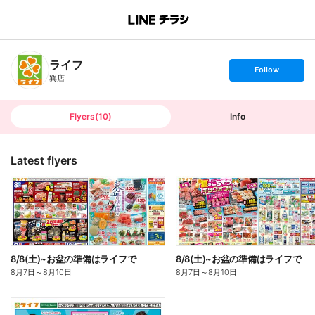
B
r
a
n
ライフ
c
s
Follow
h
e
巽店
T
t
o
f
p
o
l
l
Flyers
(
10
)
Info
o
w
Latest flyers
8/8(土)~お盆の準備はライフで
8/8(土)~お盆の準備はライフで
8月7日
～
8月10日
8月7日
～
8月10日