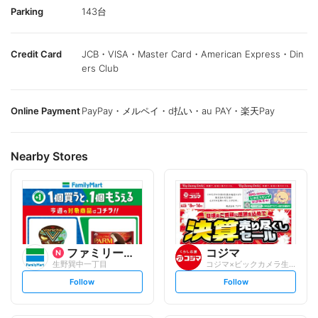
Parking
143台
Credit Card
JCB・VISA・Master Card・American Express・Din
ers Club
Online Payment
PayPay・メルペイ・d払い・au PAY・楽天Pay
Nearby Stores
ファミリーマート
コジマ
生野巽中一丁目
コジマ×ビックカメラ生野店
s
s
Follow
Follow
e
e
t
t
f
f
o
o