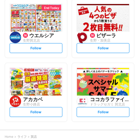
l
l
l
l
o
o
End Today
w
w
ウエルシア
ピザーラ
生野巽北店
生野・加美店
s
s
Follow
Follow
e
e
t
t
f
f
o
o
l
l
l
l
o
o
w
w
アカカベ
ココカラファイン
生野小路店
ドラッグセガミ 巽北店
s
s
Follow
Follow
e
e
t
t
f
f
o
o
l
l
l
l
o
o
Home
ライフ
巽店
w
w