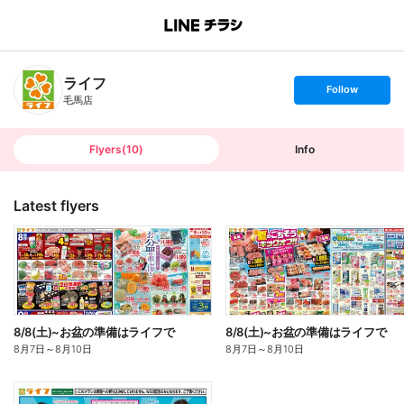
B
r
a
n
ライフ
c
s
Follow
h
e
毛馬店
T
t
o
f
p
o
l
l
Flyers
(
10
)
Info
o
w
Latest flyers
8/8(土)~お盆の準備はライフで
8/8(土)~お盆の準備はライフで
8月7日
～
8月10日
8月7日
～
8月10日