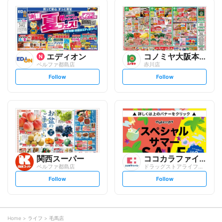
l
l
l
l
o
o
w
w
エディオン
コノミヤ大阪本部
ベルファ都島店
赤川店
s
s
Follow
Follow
e
e
t
t
f
f
o
o
l
l
l
l
o
o
w
w
関西スーパー
ココカラファイン
ベルファ都島店
ドラッグストアライフォート 赤川店
s
s
Follow
Follow
e
e
t
t
f
f
o
o
l
l
l
l
o
o
Home
ライフ
毛馬店
w
w