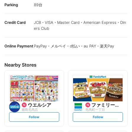
Parking
89台
Credit Card
JCB・VISA・Master Card・American Express・Din
ers Club
Online Payment
PayPay・メルペイ・d払い・au PAY・楽天Pay
Nearby Stores
ウエルシア
ファミリーマート
都島毛馬店
毛馬町一丁目
s
s
Follow
Follow
e
e
t
t
f
f
o
o