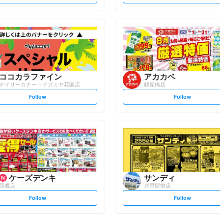
e
e
t
t
f
f
o
o
l
l
l
l
o
o
w
w
ココカラファイン
アカカベ
デイリーカナートイズミヤ花園店
鶴見橋店
s
s
Follow
Follow
e
e
t
t
f
f
o
o
l
l
l
l
o
o
w
w
ケーズデンキ
サンディ
西成店
岸里駅前店
s
s
Follow
Follow
e
e
t
t
f
f
o
o