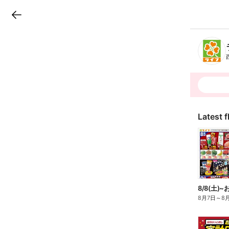
LINEチラシ
B
r
a
n
c
h
T
o
p
Latest f
8/8(土
8月7日
～
8