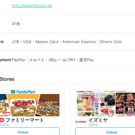
http://www.lifecorp.jp/
47台
rd
JCB・VISA・Master Card・American Express・Diners Club
ayment
PayPay・メルペイ・d払い・au PAY・楽天Pay
Stores
ファミリーマート
イズミヤ
西成松
花園店
s
s
Follow
Follow