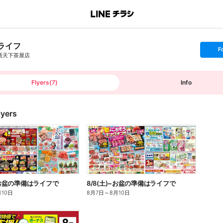
ライフ
s
F
e
西天下茶屋店
t
f
o
l
l
Flyers
(
7
)
Info
o
w
lyers
)~お盆の準備はライフで
8/8(土)~お盆の準備はライフで
月10日
8月7日
～
8月10日