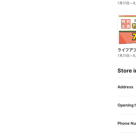
7月31日
～
8
7月31日
～
8
Store i
Address
Opening 
Phone N