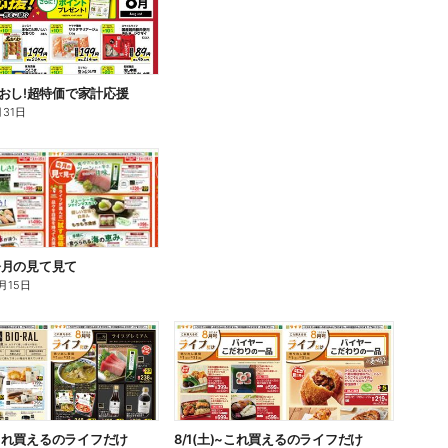
おし!超特価で家計応援
月31日
~今月の見て見て
月15日
)~これ買えるのライフだけ
8/1(土)~これ買えるのライフだけ