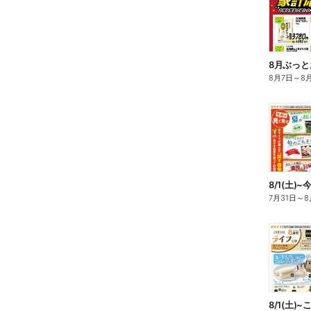
8月ぶっと
8月7日
～
8
8/1(土)
7月31日
～
8
8/1(土