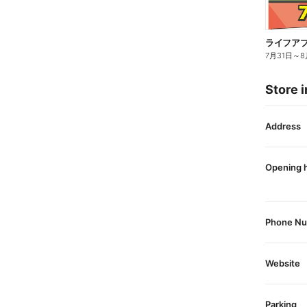
7月31日
～
8
Store i
Address
Opening 
Phone N
Website
Parking