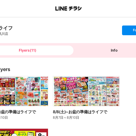
ライフ
s
F
e
夙川店
t
f
o
l
l
Flyers
(
11
)
Info
o
w
lyers
)~お盆の準備はライフで
8/8(土)~お盆の準備はライフで
月10日
8月7日
～
8月10日