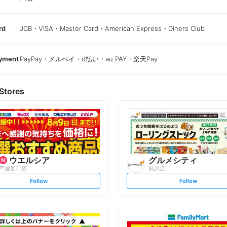
rd
JCB・VISA・Master Card・American Express・Diners Club
ayment
PayPay・メルペイ・d払い・au PAY・楽天Pay
Stores
ウエルシア
グルメシティ
芦屋春日店
夙川店
s
s
Follow
Follow
e
e
t
t
f
f
o
o
l
l
l
l
o
o
w
w