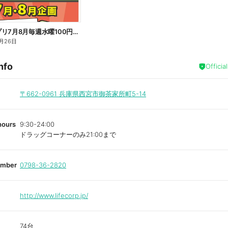
ライフアプリ7月8月毎週水曜100円オフ
月26日
nfo
Officia
〒662-0961
兵庫県西宮市御茶家所町5-14
hours
9:30-24:00
ドラッグコーナーのみ21:00まで
umber
0798-36-2820
http://www.lifecorp.jp/
74台