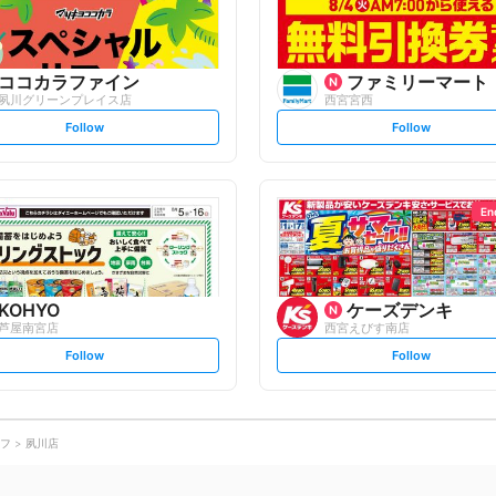
ココカラファイン
ファミリーマート
夙川グリーンプレイス店
西宮宮西
s
s
Follow
Follow
e
e
t
t
f
f
o
o
l
l
l
l
o
o
En
w
w
KOHYO
ケーズデンキ
芦屋南宮店
西宮えびす南店
s
s
Follow
Follow
e
e
t
t
f
f
o
o
l
l
l
l
o
o
フ
夙川店
w
w