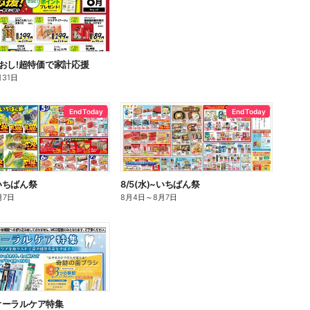
おし!超特価で家計応援
月31日
End Today
End Today
~いちばん祭
8/5(水)~いちばん祭
月7日
8月4日
～
8月7日
)~オーラルケア特集