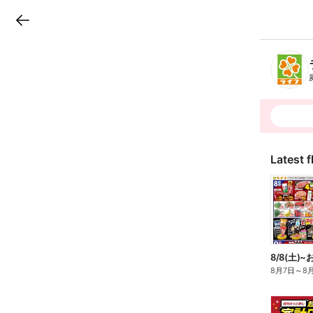
LINEチラシ
B
r
a
n
c
h
T
o
p
Latest f
8/8(土
8月7日
～
8