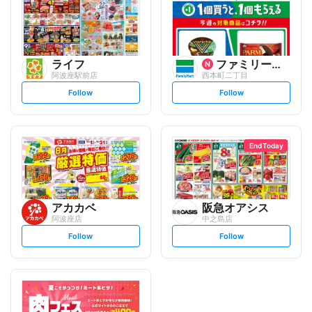
ライフ
ファミリーマート
阿波座駅前店
西本町二丁目
s
s
Follow
Follow
e
e
t
t
f
f
o
o
l
l
l
l
o
o
End Today
w
w
アカカベ
阪急オアシス
阿波座店
中之島店
s
s
Follow
Follow
e
e
t
t
f
f
o
o
l
l
l
l
o
o
w
w