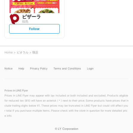
ピザーラ
福島
s
Follow
e
t
f
o
l
l
o
Home
ビオラル
靱店
w
Notice
Help
Privacy Policy
Terms and Conditions
Login
Prices in LINE Flyer
Prices in LINE Flyer may appear with tax included or both included and excluded. Products eligible
for reduced tax (8%) will have an asterisk (＊) next to their price. Some products have prices that in
clude trailing digits below ¥1. These prices may be truncated in LINE Flyer but could still affect you
r total if you purchase multiple items. Please check with the store in question for more detailed pric
e info.
©
LY Corporation