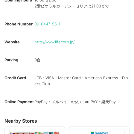
Opening hours
10:00-22:00
2階ビオラルガーデン・セリアは21:00まで
Phone Number
06-6447-5511
Website
http://www.lifecorp.jp/
Parking
9台
Credit Card
JCB・VISA・Master Card・American Express・Din
ers Club
Online Payment
PayPay・メルペイ・d払い・au PAY・楽天Pay
Nearby Stores