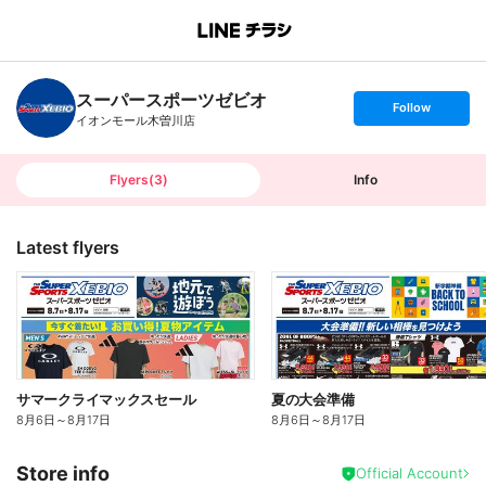
B
r
a
n
スーパースポーツゼビオ
c
s
Follow
h
e
イオンモール木曽川店
T
t
o
f
p
o
l
l
Flyers
(
3
)
Info
o
w
Latest flyers
サマークライマックスセール
夏の大会準備
8月6日
～
8月17日
8月6日
～
8月17日
Store info
Official Account