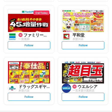
f
f
o
o
l
l
l
l
o
o
End Today
w
w
ファミリーマート
平和堂
一宮黒田
木曽川店
s
s
Follow
Follow
e
e
t
t
f
f
o
o
l
l
l
l
o
o
w
w
ドラッグスギヤマ
ウエルシア
木曽川店
一宮木曽川黒田店
s
s
Follow
Follow
e
e
t
t
f
f
o
o
l
l