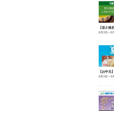
8月3日
～
8
【お中元
8月3日
～
8