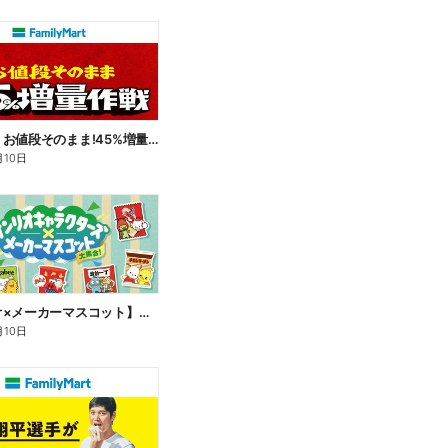
【おトク】お値段そのまま!45%増量作戦!
月10日
【サンリオ×メーカーマスコット】オリジナルグッズ貰える!
月10日