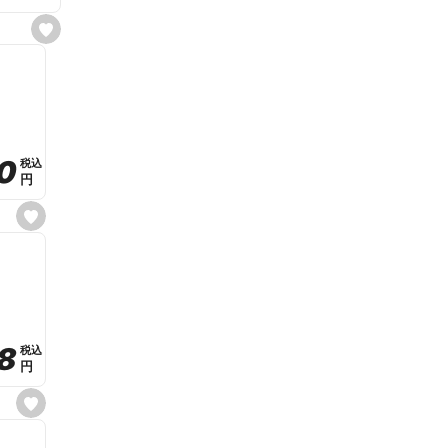
s
e
t
f
a
v
o
r
i
t
0
0
税込
税込
e
円
円
s
e
t
f
a
v
o
r
i
t
8
8
e
税込
税込
円
円
s
e
t
f