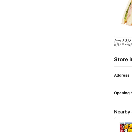
たっぷり
8月3日
〜
8
Store i
Address
Opening 
Nearby 