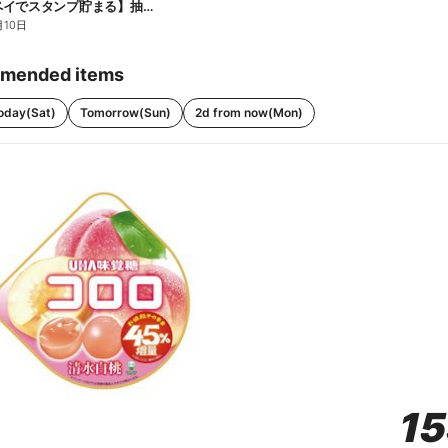
【ファミペイでスタンプ貯まる】抽選でペアチケットが当たる!
月10日
mended items
oday(Sat)
Tomorrow(Sun)
2d from now(Mon)
1
1