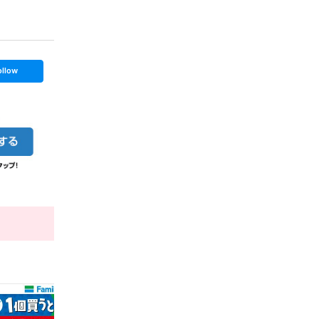
ollow
t