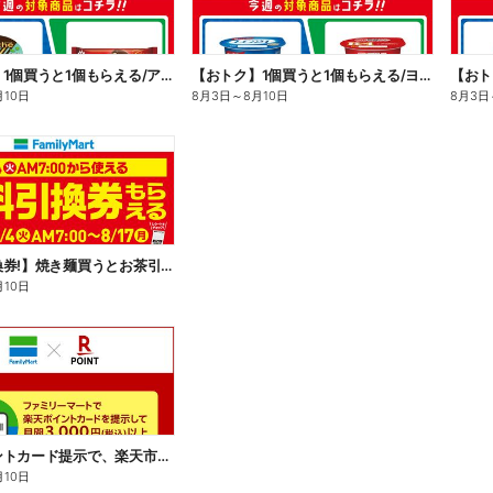
【おトク】1個買うと1個もらえる/アイス
【おトク】1個買うと1個もらえる/ヨーグルト
【おト
月10日
8月3日
～
8月10日
8月3日
【無料引換券!】焼き麺買うとお茶引換券貰える!
月10日
楽天ポイントカード提示で、楽天市場でのお買い物がおトクに!
月10日