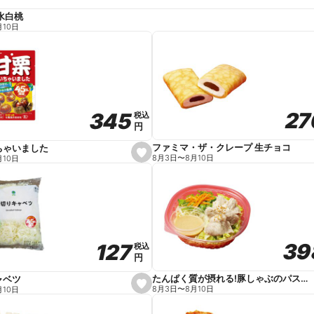
水白桃
月10日
27
27
345
345
税込
税込
円
円
ファミマ・ザ・クレープ 生チョコ
ちゃいました
s
8月3日
〜
8月10日
月10日
e
t
f
a
v
o
r
i
t
39
39
127
127
e
税込
税込
円
円
たんぱく質が摂れる!豚しゃぶのパスタサラダ
ャベツ
s
8月3日
〜
8月10日
月10日
e
t
f