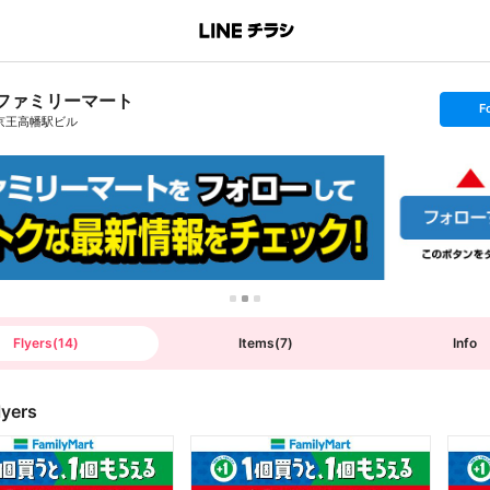
ファミリーマート
s
F
e
京王高幡駅ビル
t
f
o
l
l
o
w
Flyers
(
14
)
Items
(
7
)
Info
lyers