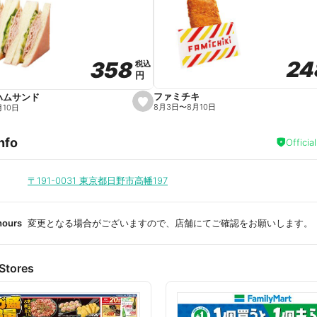
a
v
o
r
i
t
24
24
358
358
e
税込
税込
円
円
ファミチキ
ハムサンド
s
8月3日
〜
8月10日
月10日
e
t
f
nfo
a
Officia
v
o
r
i
〒191-0031
東京都日野市高幡197
t
e
hours
変更となる場合がございますので、店舗にてご確認をお願いします。
Stores