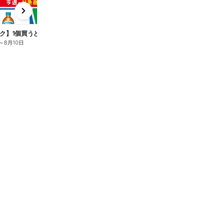
x
e
n
ク】1個買うと1個もらえる/麦茶
～
8月10日