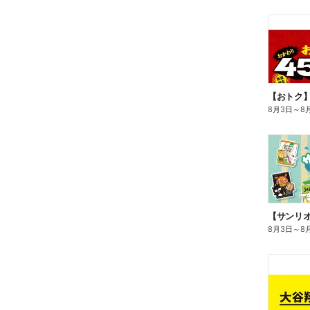
8月3日
～
8
8月3日
～
8