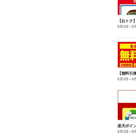
8月3日
～
8
8月3日
～
8
8月3日
～
8