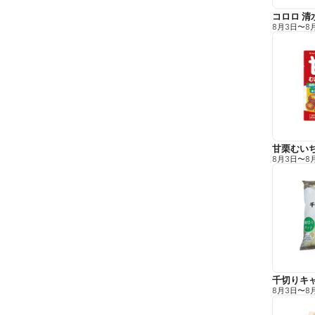
コロロ 清
8月3日
〜
8
甘栗むい
8月3日
〜
8
千切りキ
8月3日
〜
8