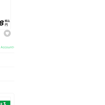
a
v
o
r
i
t
8
8
e
税込
税込
円
円
s
e
t
f
a
l Account
v
o
r
i
t
e