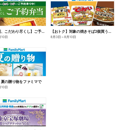
【旨さ格別、こだわり尽くし】ご予約弁当
【おトク】対象の焼きそば2個買うと100円引き!
月10日
8月3日
～
8月10日
】夏の贈り物をファミマで
月10日