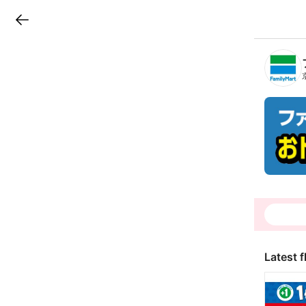
LINEチラシ
B
r
a
n
c
h
T
o
p
Latest f