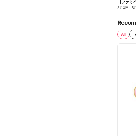
8月3日
～
8
Recom
All
T