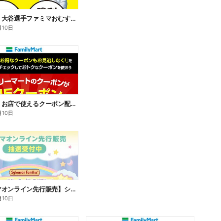
【おトク】大谷選手ファミマおむすび割
月10日
【おトク】お店で使えるクーポン配信中
月10日
【ファミマオンライン先行販売】シルバニアファミリー
月10日