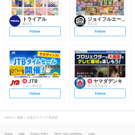
トライアル
ジョイフルエーケー
幕別店
帯広店
s
s
Follow
Follow
e
e
t
t
f
f
o
o
l
l
l
l
o
o
w
w
JTB
ヤマダデンキ
イオン帯広店
帯広西五条店
s
s
Follow
Follow
e
e
t
t
f
f
o
o
l
l
l
l
o
o
Home
福原
ぴあざフクハラ 札内店
w
w
Notice
Help
Privacy Policy
Terms and Conditions
Login