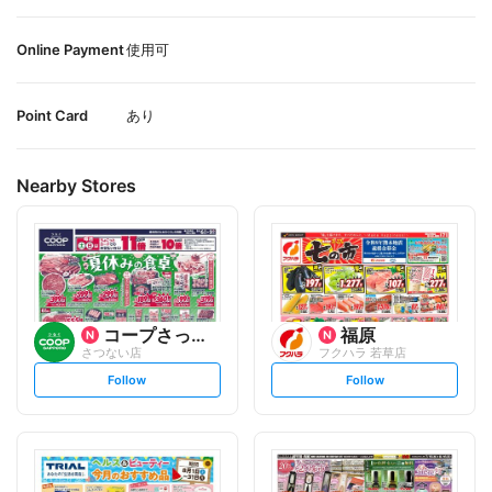
Online Payment
使用可
Point Card
あり
Nearby Stores
コープさっぽろ
福原
さつない店
フクハラ 若草店
s
s
Follow
Follow
e
e
t
t
f
f
o
o
l
l
l
l
o
o
w
w