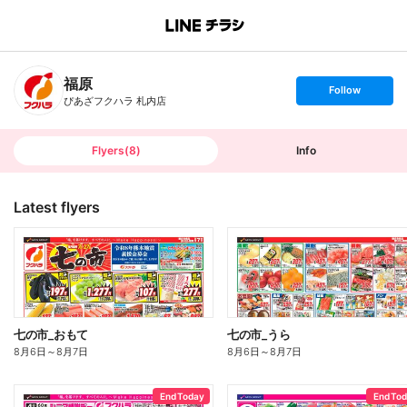
B
r
a
n
福原
c
s
Follow
h
e
ぴあざフクハラ 札内店
T
t
o
f
p
o
l
l
Flyers
(
8
)
Info
o
w
Latest flyers
七の市_おもて
七の市_うら
8月6日
～
8月7日
8月6日
～
8月7日
End Today
End To