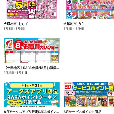
火曜均市_おもて
火曜均市_うら
8月3日
～
8月6日
8月3日
～
8月6日
【十勝地区】RARA会員様8月お買得カレンダー
7月31日
～
8月31日
8月アークスアプリ限定RARAポイントクーポン対象商品
8月サービスポイント商品