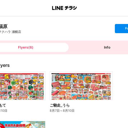
福原
s
F
e
フクハラ 浦幌店
t
f
o
l
l
Flyers
(
6
)
Info
o
w
lyers
もて
ご馳走_うら
月10日
8月7日
～
8月10日