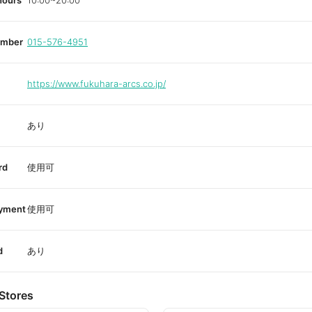
hours
10:00~20:00
umber
015-576-4951
https://www.fukuhara-arcs.co.jp/
あり
rd
使用可
ayment
使用可
d
あり
Stores