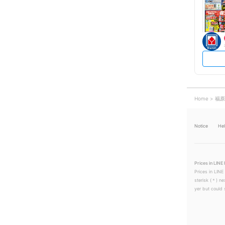
Home
福原
Notice
He
Prices in LINE 
Prices in LINE
sterisk (＊) ne
yer but could s