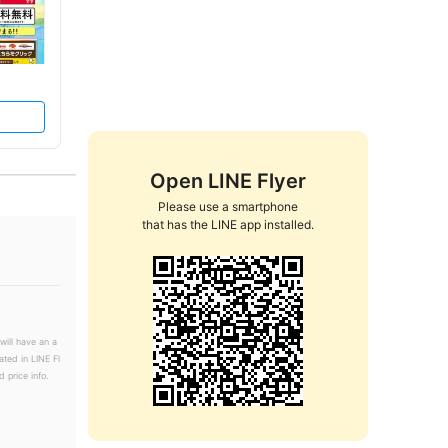
Open LINE Flyer
Please use a smartphone

that has the LINE app installed.
will have an a
ated in LINE Fl
 price info.