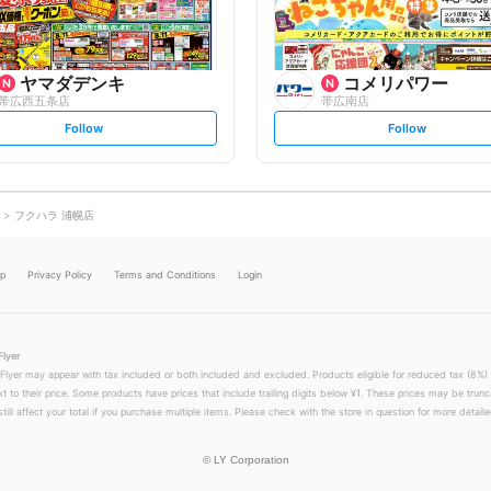
ヤマダデンキ
コメリパワー
帯広西五条店
帯広南店
s
s
Follow
Follow
e
e
t
t
f
f
o
o
l
l
l
l
o
o
フクハラ 浦幌店
w
w
lp
Privacy Policy
Terms and Conditions
Login
Flyer
 Flyer may appear with tax included or both included and excluded. Products eligible for reduced tax (8%) 
xt to their price. Some products have prices that include trailing digits below ¥1. These prices may be trunc
till affect your total if you purchase multiple items. Please check with the store in question for more detailed
©
LY Corporation