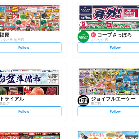
福原
コープさっぽろ
フクハラ 池田店
さつない店
s
s
Follow
Follow
e
e
t
t
f
f
o
o
l
l
l
l
o
o
w
w
トライアル
ジョイフルエーケー
幕別店
帯広店
s
s
Follow
Follow
e
e
t
t
f
f
o
o
l
l
l
l
o
o
w
w