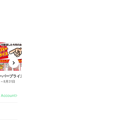
t
x
e
n
ーパープライス商品
日
～
8月31日
l Account