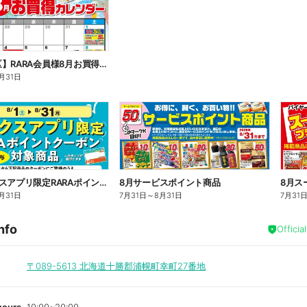
【十勝地区】RARA会員様8月お買得カレンダー
月31日
8月アークスアプリ限定RARAポイントクーポン対象商品
8月サービスポイント商品
8月ス
月31日
7月31日
～
8月31日
7月31
nfo
Officia
〒089-5613
北海道十勝郡浦幌町幸町27番地