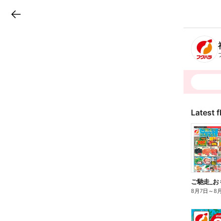
LINEチラシ
B
r
a
n
c
h
T
o
p
Latest f
ご馳走_お
8月7日
～
8