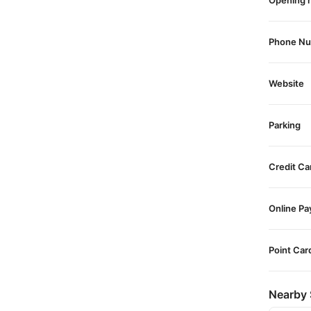
Opening 
Phone N
Website
Parking
Credit Ca
Online P
Point Car
Nearby 