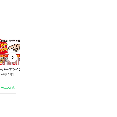
t
x
e
n
ーパープライス商品
日
～
8月31日
l Account