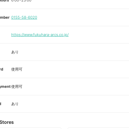
hours
6:00~23:00
umber
0155-58-6020
https://www.fukuhara-arcs.co.jp/
あり
rd
使用可
ayment
使用可
d
あり
Stores