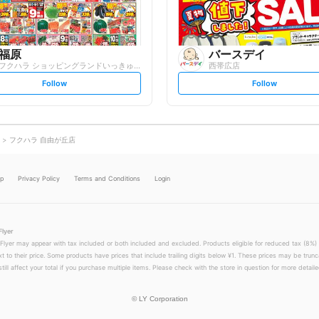
福原
バースデイ
フクハラ ショッピングランドいっきゅう店
西帯広店
s
s
Follow
Follow
e
e
t
t
f
f
o
o
l
l
l
l
o
o
フクハラ 自由が丘店
w
w
lp
Privacy Policy
Terms and Conditions
Login
Flyer
 Flyer may appear with tax included or both included and excluded. Products eligible for reduced tax (8%) 
xt to their price. Some products have prices that include trailing digits below ¥1. These prices may be trunc
till affect your total if you purchase multiple items. Please check with the store in question for more detailed
©
LY Corporation