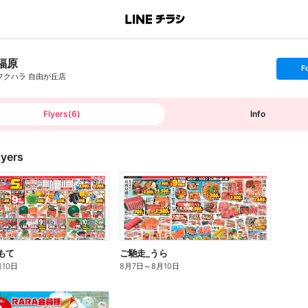
福原
s
F
e
フクハラ 自由が丘店
t
f
o
l
l
Flyers
(
6
)
Info
o
w
lyers
もて
ご馳走_うら
月10日
8月7日
～
8月10日