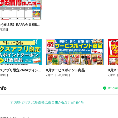
【いっきゅう他3店】RARA会員様8月お買得カレンダー
月31日
8月アークスアプリ限定RARAポイントクーポン対象商品
8月サービスポイント商品
8月ス
月31日
7月31日
～
8月31日
7月31
nfo
Officia
〒080-2476
北海道帯広市自由が丘3丁目1番1号