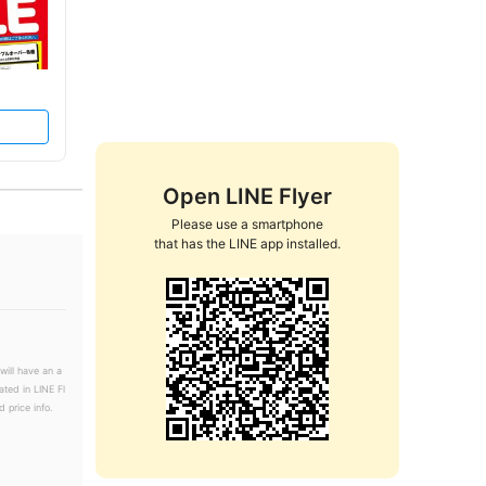
Open LINE Flyer
Please use a smartphone

that has the LINE app installed.
will have an a
ated in LINE Fl
 price info.