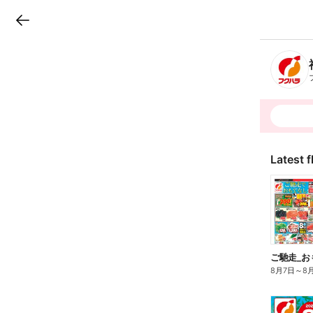
LINEチラシ
B
r
a
n
c
h
T
o
p
Latest f
ご馳走_お
8月7日
～
8