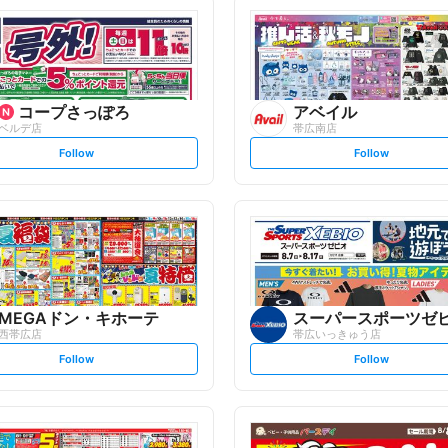
コープさっぽろ
アベイル
ベルデ店
帯広南店
s
s
Follow
Follow
e
e
t
t
f
f
o
o
l
l
l
l
o
o
w
w
MEGAドン・キホーテ
スーパースポーツゼ
西帯広店
帯広いっきゅう店
s
s
Follow
Follow
e
e
t
t
f
f
o
o
l
l
l
l
o
o
w
w