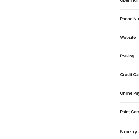
Opening 
Phone N
Website
Parking
Credit Ca
Online P
Point Car
Nearby 