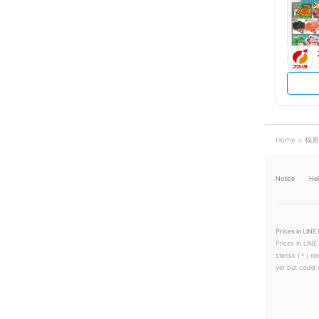
Home
福原
Notice
He
Prices in LINE 
Prices in LINE
sterisk (＊) ne
yer but could s