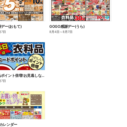
謝デー(おもて)
GOGO感謝デー(うら)
月7日
8月4日
～
8月7日
本日衣料品ポイント倍増!お見逃しなく!
月7日
物カレンダー