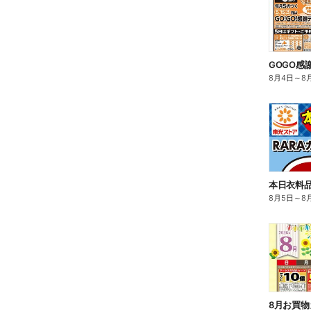
GOGO感
8月4日
～
8
8月5日
～
8
8月お買