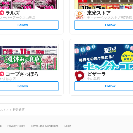
ラルズ
東光ストア
スーパーアークス山鼻店
ディナーベル ススキノ南7条店
s
s
Follow
Follow
e
e
t
t
f
f
o
o
l
l
l
l
o
o
w
w
コープさっぽろ
ピザーラ
やまはな店
中の島店
s
s
Follow
Follow
e
e
t
t
f
f
o
o
l
l
l
l
o
o
ストア
行啓通店
w
w
lp
Privacy Policy
Terms and Conditions
Login