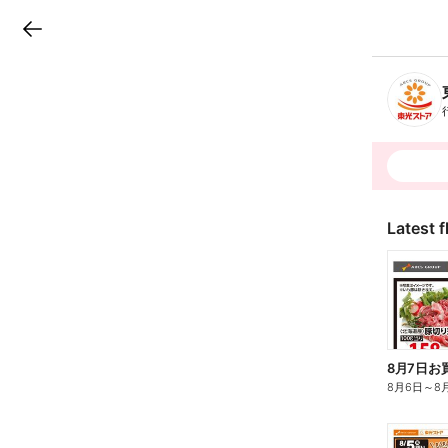
LINEチラシ
B
r
a
n
c
h
T
o
p
Latest f
8月7日お
8月6日
～
8