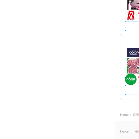
Home
東光
Notice
He