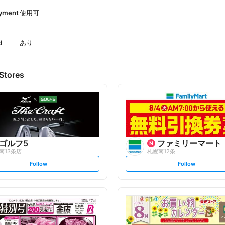
ayment
使用可
d
あり
Stores
ゴルフ5
ファミリーマート
南13条店
札幌南12条
s
s
Follow
Follow
e
e
t
t
f
f
o
o
l
l
l
l
o
o
w
w