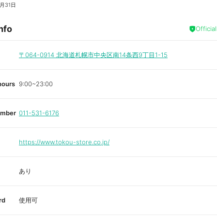
8月31日
nfo
Officia
〒064-0914
北海道札幌市中央区南14条西9丁目1-15
hours
9:00~23:00
umber
011-531-6176
https://www.tokou-store.co.jp/
あり
rd
使用可