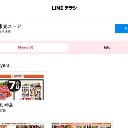
東光ストア
s
F
e
行啓通店
t
f
o
l
l
Flyers
(
5
)
Info
o
w
lyers
買い得品
月7日