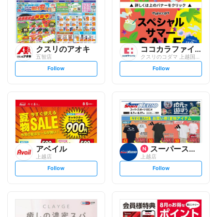
クスリのアオキ
ココカラファイン
五智店
クスリのコダマ 上越国府店
s
s
Follow
Follow
e
e
t
t
f
f
o
o
l
l
l
l
o
o
w
w
アベイル
スーパースポーツゼビオ
上越店
上越店
s
s
Follow
Follow
e
e
t
t
f
f
o
o
l
l
l
l
o
o
w
w