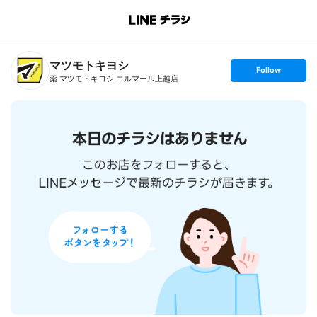
B
r
a
n
マツモトキヨシ
c
s
Follow
h
e
薬 マツモトキヨシ エルマール上越店
T
t
o
f
p
o
l
l
o
w