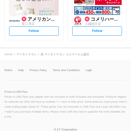
アメリカンドラッグ
コメリハード&グリーン
直江津店
上越国分店
s
s
Follow
Follow
e
e
t
t
f
f
o
o
l
l
l
l
o
o
Home
マツモトキヨシ
薬 マツモトキヨシ エルマール上越店
w
w
Notice
Help
Privacy Policy
Terms and Conditions
Login
Prices in LINE Flyer
Prices in LINE Flyer may appear with tax included or both included and excluded. Products eligible
for reduced tax (8%) will have an asterisk (＊) next to their price. Some products have prices that in
clude trailing digits below ¥1. These prices may be truncated in LINE Flyer but could still affect you
r total if you purchase multiple items. Please check with the store in question for more detailed pric
e info.
©
LY Corporation