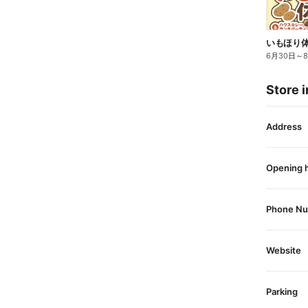
いもほり
6月30日
～
Store i
Address
Opening 
Phone N
Website
Parking