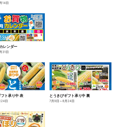
月14日
物カレンダー
月31日
フト承り中 表
とうきびギフト承り中 裏
月24日
7月9日
～
8月24日