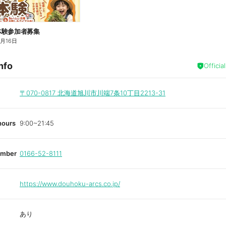
体験参加者募集
8月16日
nfo
Officia
〒070-0817
北海道旭川市川端7条10丁目2213-31
hours
9:00~21:45
umber
0166-52-8111
https://www.douhoku-arcs.co.jp/
あり