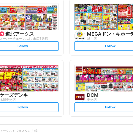
l
l
l
l
o
o
w
w
道北アークス
MEGAドン・キホー
スーパーチェーンふじ 末広5条店
旭川店
s
s
Follow
Follow
e
e
t
t
f
f
o
o
l
l
l
l
o
o
w
w
ケーズデンキ
DCM
旭川春光店
春光店
s
s
Follow
Follow
e
e
t
t
f
f
o
o
l
l
l
l
o
o
アークス
ウェスタン 川端
w
w