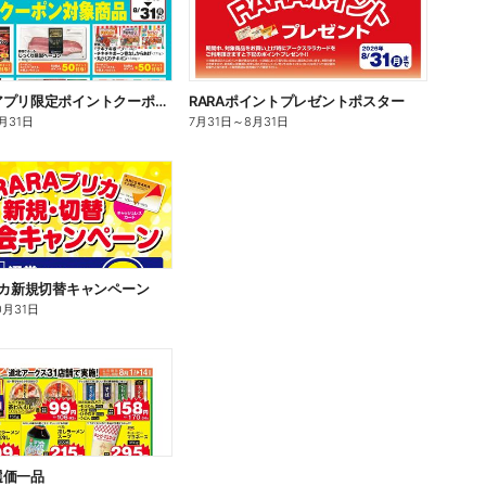
アークスアプリ限定ポイントクーポン対象商品
RARAポイントプレゼントポスター
月31日
7月31日
～
8月31日
リカ新規切替キャンペーン
0月31日
選価一品