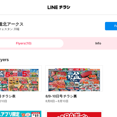
道北アークス
s
F
e
ウェスタン 川端
t
f
o
l
l
Flyers
(
10
)
Info
o
w
lyers
日号 チラシ表
8/9-10日号 チラシ裏
月10日
8月8日
～
8月10日