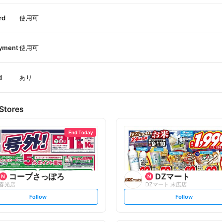
rd
使用可
ayment
使用可
d
あり
Stores
End Today
コープさっぽろ
DZマート
春光店
DZマート 末広店
s
s
Follow
Follow
e
e
t
t
f
f
o
o