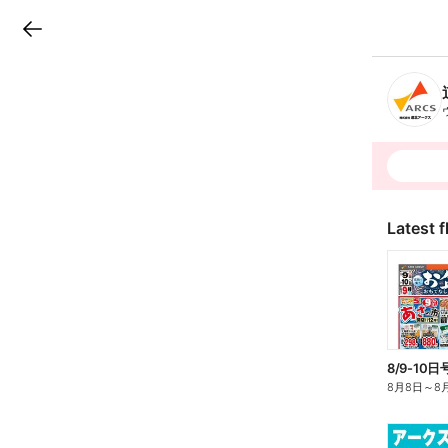
LINEチラシ
B
r
a
n
c
h
T
o
p
Latest f
8/9-10
8月8日
～
8