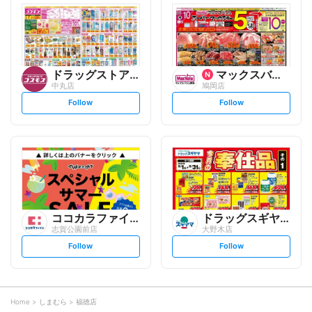
l
l
o
o
w
w
ドラッグストアコスモス
マックスバリュ
中丸店
鳩岡店
s
s
Follow
Follow
e
e
t
t
f
f
o
o
l
l
l
l
o
o
w
w
ココカラファイン
ドラッグスギヤマ
志賀公園前店
大野木店
s
s
Follow
Follow
e
e
t
t
f
f
o
o
l
l
l
l
o
o
Home
しまむら
福徳店
w
w