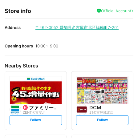
Store info
Official Account
Address
〒462-0052
愛知県名古屋市北区福徳町7-201
Opening hours
10:00~19:00
Nearby Stores
ファミリーマート
DCM
ZENT名古屋北
21名古屋城北店
s
s
Follow
Follow
e
e
t
t
f
f
o
o
l
l