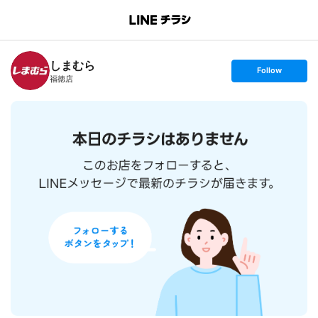
B
r
a
n
しまむら
c
s
Follow
h
e
福徳店
T
t
o
f
p
o
l
l
o
w