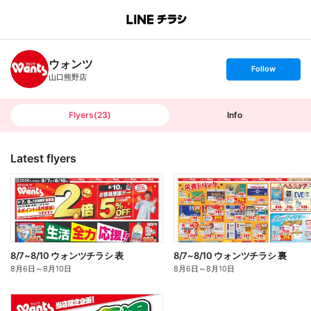
B
r
a
n
ウォンツ
c
s
Follow
h
e
山口熊野店
T
t
o
f
p
o
l
l
Flyers
(
23
)
Info
o
w
Latest flyers
8/7~8/10 ウォンツチラシ 表
8/7~8/10 ウォンツチラシ 裏
8月6日
～
8月10日
8月6日
～
8月10日