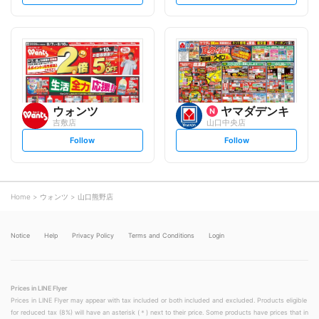
e
e
t
t
f
f
o
o
l
l
l
l
o
o
w
w
ウォンツ
ヤマダデンキ
吉敷店
山口中央店
s
s
Follow
Follow
e
e
t
t
f
f
o
o
l
l
l
l
o
o
Home
ウォンツ
山口熊野店
w
w
Notice
Help
Privacy Policy
Terms and Conditions
Login
Prices in LINE Flyer
Prices in LINE Flyer may appear with tax included or both included and excluded. Products eligible
for reduced tax (8%) will have an asterisk (＊) next to their price. Some products have prices that in