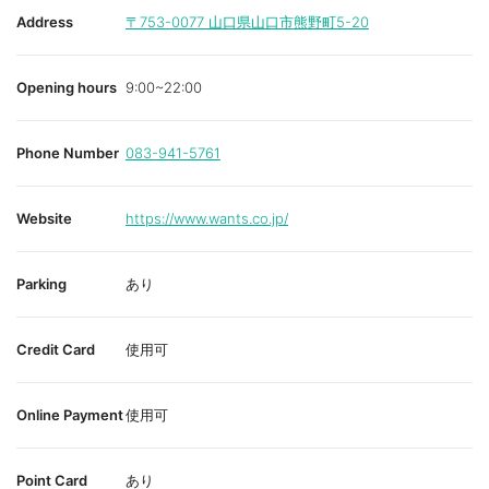
Address
〒753-0077
山口県山口市熊野町5-20
Opening hours
9:00~22:00
Phone Number
083-941-5761
Website
https://www.wants.co.jp/
Parking
あり
Credit Card
使用可
Online Payment
使用可
Point Card
あり