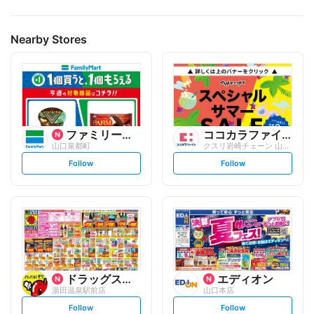
Nearby Stores
ファミリーマート
ココカラファイン
山口泉都町
クスリ岩崎チェーン 山口湯田店
s
s
Follow
Follow
e
e
t
t
f
f
o
o
l
l
l
l
o
o
w
w
ドラッグストアモリ
エディオン
湯田温泉駅前店
山口本店
s
s
Follow
Follow