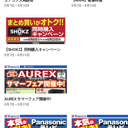
エアコン大商談会
【RIAIR】衝撃特価
8月7日
～
8月14日
8月7日
～
8月14日
【SHOKZ】同時購入キャンペーン
8月7日
～
8月23日
AUREX サマーフェア開催中!
8月7日
～
8月31日