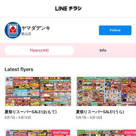
B
r
a
n
ヤマダデンキ
c
s
Follow
h
e
狭山店
T
t
o
f
p
o
l
l
Flyers
(
44
)
Info
o
w
Latest flyers
夏祭りスーパーSALE!(おもて)
夏祭りスーパーSALE!(うら)
8月7日
～
8月14日
8月7日
～
8月14日
End Today
End To