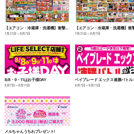
【エアコン・冷蔵庫・洗濯機】衝撃特価祭(おもて)
7月31日
～
8月7日
7月31日
～
8月7日
8/8・9・11はお子様DAY
8月7日
～
8月11日
8月7日
～
8月11日
メルちゃんうちわプレゼント!