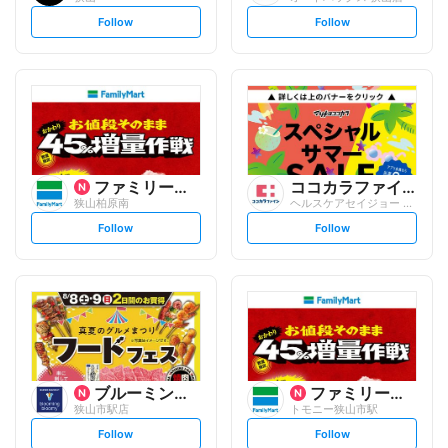
s
s
Follow
Follow
e
e
t
t
f
f
o
o
l
l
l
l
o
o
w
w
ファミリーマート
ココカラファイン
狭山柏原南
ヘルスケアセイジョー 狭山市駅前店
s
s
Follow
Follow
e
e
t
t
f
f
o
o
l
l
l
l
o
o
w
w
ブルーミングブルーミー
ファミリーマート
狭山市駅店
トモニー狭山市駅
s
s
Follow
Follow
e
e