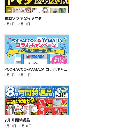
電動ソファならヤマダ
8月4日
～
8月31日
POCHACCO×YAMADA コラボキャンペーン!
8月3日
～
8月28日
8月 月間特選品
7月31日
～
8月31日