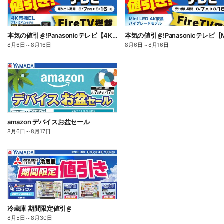
本気の値引き!Panasonicテレビ【4K有機EL】
8月6日
～
8月16日
8月6日
～
8月16日
amazon デバイスお盆セール
8月6日
～
8月17日
冷蔵庫 期間限定値引き
8月5日
～
8月30日