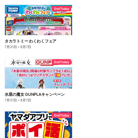
End Today
タカラトミー わくわくフェア
7月31日
～
8月7日
End Today
水星の魔女 GUNPLAキャンペーン
7月31日
～
8月7日
End Today