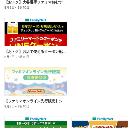
【おトク】大谷選手ファミマおむすび割
8月3日
～
8月10日
【おトク】お店で使えるクーポン配信中
8月3日
～
8月10日
【ファミマオンライン先行販売】シルバニアファミリー
8月3日
～
8月10日