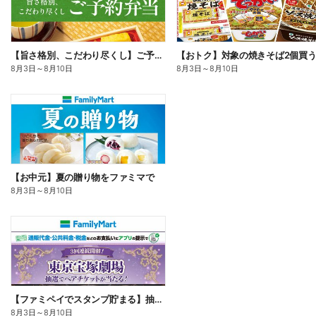
【旨さ格別、こだわり尽くし】ご予約弁当
8月3日
～
8月10日
8月3日
～
8月10日
【お中元】夏の贈り物をファミマで
8月3日
～
8月10日
【ファミペイでスタンプ貯まる】抽選でペアチケットが当たる!
8月3日
～
8月10日