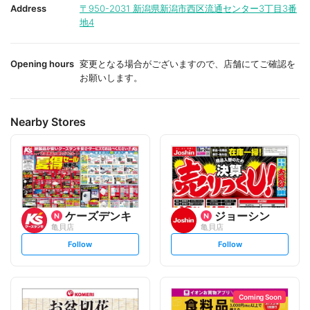
i
i
Address
〒950-2031
新潟県新潟市西区流通センター3丁目3番
t
t
地4
e
e
Opening hours
変更となる場合がございますので、店舗にてご確認を
お願いします。
Nearby Stores
ケーズデンキ
ジョーシン
亀貝店
亀貝店
s
s
Follow
Follow
e
e
t
t
f
f
o
o
l
l
l
l
o
o
Coming Soon
w
w