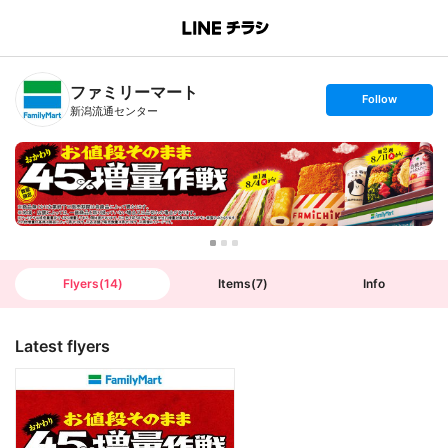
B
r
a
n
ファミリーマート
c
s
Follow
h
e
新潟流通センター
T
t
o
f
p
o
l
l
o
w
Flyers
(
14
)
Items
(
7
)
Info
Latest flyers