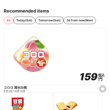
Recommended items
All
Today(Sat)
Tomorrow(Sun)
2d from now(Mon)
159
159
税込
税込
円
円
コロロ 清水白桃
s
8月3日
〜
8月10日
e
t
f
a
v
o