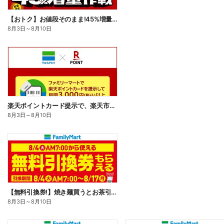
【おトク】お値段そのまま!45%増量作戦!
8月3日
～
8月10日
楽天ポイントカード提示で、楽天市場でのお買い物がおトクに!
8月3日
～
8月10日
【無料引換券!】焼き麺買うとお茶引換券貰える!
8月3日
～
8月10日