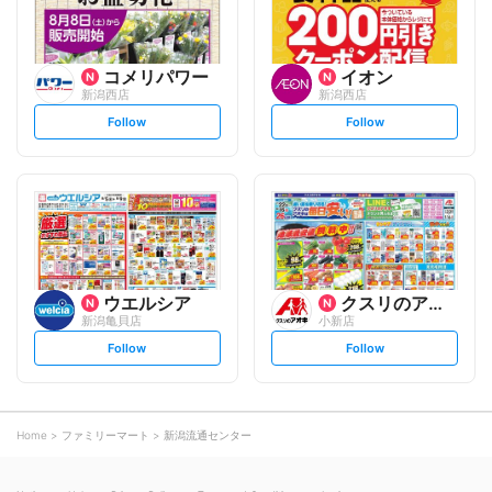
コメリパワー
イオン
新潟西店
新潟西店
s
s
Follow
Follow
e
e
t
t
f
f
o
o
l
l
l
l
o
o
w
w
ウエルシア
クスリのアオキ
新潟亀貝店
小新店
s
s
Follow
Follow
e
e
t
t
f
f
o
o
l
l
l
l
o
o
Home
ファミリーマート
新潟流通センター
w
w