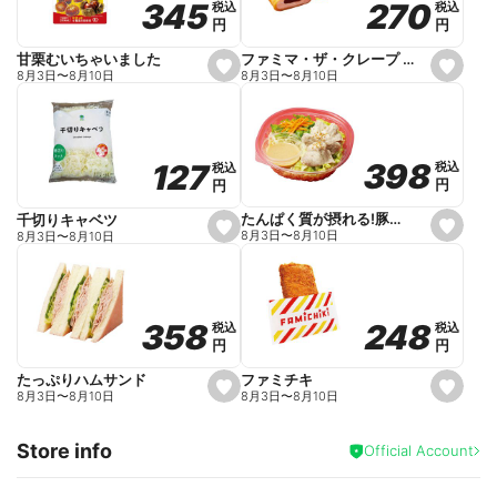
270
270
345
345
税込
税込
税込
税込
r
円
円
円
円
i
t
e
ファミマ・ザ・クレープ 生チョコ
甘栗むいちゃいました
s
s
8月3日
〜
8月10日
8月3日
〜
8月10日
e
e
t
t
f
f
a
a
v
v
o
o
398
398
127
127
税込
税込
税込
税込
r
r
円
円
円
円
i
i
t
t
e
e
たんぱく質が摂れる!豚しゃぶのパスタサラダ
千切りキャベツ
s
s
8月3日
〜
8月10日
8月3日
〜
8月10日
e
e
t
t
f
f
a
a
v
v
o
o
248
248
358
358
税込
税込
税込
税込
r
r
円
円
円
円
i
i
t
t
e
e
ファミチキ
たっぷりハムサンド
s
s
8月3日
〜
8月10日
8月3日
〜
8月10日
e
e
t
t
f
f
Store info
a
a
Official Account
v
v
o
o
r
r