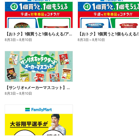
【おトク】1個買うと1個もらえる/アイス
8月3日
～
8月10日
8月3日
～
8月10日
【サンリオ×メーカーマスコット】オリジナルグッズ貰える!
8月3日
～
8月10日