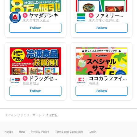
ヤマダデンキ
ファミリーマート
東久留米野火止店
東久留米小金井街道
s
s
Follow
Follow
e
e
t
t
f
f
o
o
l
l
l
l
o
o
w
w
ドラッグセイムス
ココカラファイン
新座新堀店
清瀬店
s
s
Follow
Follow
e
e
t
t
f
f
o
o
l
l
l
l
o
o
Home
ファミリーマート
清瀬竹丘
w
w
Notice
Help
Privacy Policy
Terms and Conditions
Login