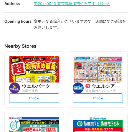
i
i
Address
〒204-0023
東京都清瀬市竹丘二丁目14―5
t
t
e
e
Opening hours
変更となる場合がございますので、店舗にてご確認を
お願いします。
Nearby Stores
ウェルパーク
ウエルシア
清瀬竹丘店
東久留米SCクルネ店
s
s
Follow
Follow
e
e
t
t
f
f
o
o
l
l
l
l
o
o
w
w