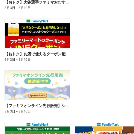
【おトク】大谷選手ファミマおむすび割
8月3日
～
8月10日
【おトク】お店で使えるクーポン配信中
8月3日
～
8月10日
【ファミマオンライン先行販売】シルバニアファミリー
8月3日
～
8月10日