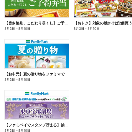
【旨さ格別、こだわり尽くし】ご予約弁当
8月3日
～
8月10日
8月3日
～
8月10日
【お中元】夏の贈り物をファミマで
8月3日
～
8月10日
【ファミペイでスタンプ貯まる】抽選でペアチケットが当たる!
8月3日
～
8月10日