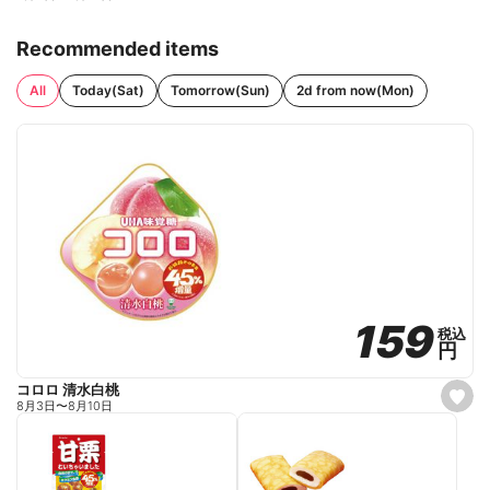
Recommended items
All
Today(Sat)
Tomorrow(Sun)
2d from now(Mon)
159
159
税込
税込
円
円
コロロ 清水白桃
s
8月3日
〜
8月10日
e
t
f
a
v
o