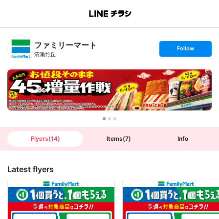
B
r
a
n
ファミリーマート
c
s
Follow
h
e
清瀬竹丘
T
t
o
f
p
o
l
l
o
w
Flyers
(
14
)
Items
(
7
)
Info
Latest flyers