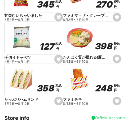
270
270
345
345
税込
税込
税込
税込
r
円
円
円
円
i
t
e
ファミマ・ザ・クレープ 生チョコ
甘栗むいちゃいました
s
s
8月3日
〜
8月10日
8月3日
〜
8月10日
e
e
t
t
f
f
a
a
v
v
o
o
398
398
127
127
税込
税込
税込
税込
r
r
円
円
円
円
i
i
t
t
e
e
たんぱく質が摂れる!豚しゃぶのパスタサラダ
千切りキャベツ
s
s
8月3日
〜
8月10日
8月3日
〜
8月10日
e
e
t
t
f
f
a
a
v
v
o
o
248
248
358
358
税込
税込
税込
税込
r
r
円
円
円
円
i
i
t
t
e
e
ファミチキ
たっぷりハムサンド
s
s
8月3日
〜
8月10日
8月3日
〜
8月10日
e
e
t
t
f
f
Store info
a
a
Official Account
v
v
o
o
r
r