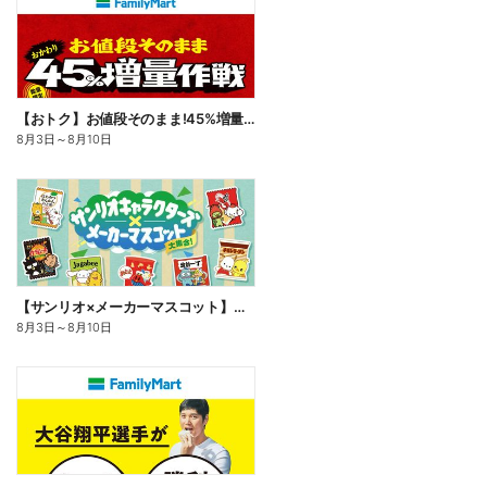
【おトク】お値段そのまま!45%増量作戦!
8月3日
～
8月10日
【サンリオ×メーカーマスコット】オリジナルグッズ貰える!
8月3日
～
8月10日