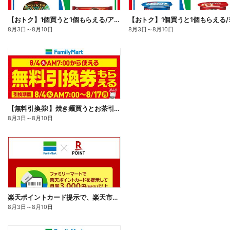
【おトク】1個買うと1個もらえる/アイス
8月3日
～
8月10日
8月3日
～
8月10日
【無料引換券!】焼き麺買うとお茶引換券貰える!
8月3日
～
8月10日
楽天ポイントカード提示で、楽天市場でのお買い物がおトクに!
8月3日
～
8月10日