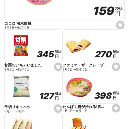
159
159
税込
税込
円
円
コロロ 清水白桃
s
8月3日
〜
8月10日
e
t
f
a
v
o
270
270
345
345
税込
税込
税込
税込
r
円
円
円
円
i
t
e
ファミマ・ザ・クレープ 生チョコ
甘栗むいちゃいました
s
s
8月3日
〜
8月10日
8月3日
〜
8月10日
e
e
t
t
f
f
a
a
v
v
o
o
398
398
127
127
税込
税込
税込
税込
r
r
円
円
円
円
i
i
t
t
e
e
たんぱく質が摂れる!豚しゃぶのパスタサラダ
千切りキャベツ
s
s
8月3日
〜
8月10日
8月3日
〜
8月10日
e
e
t
t
f
f
a
a
v
v