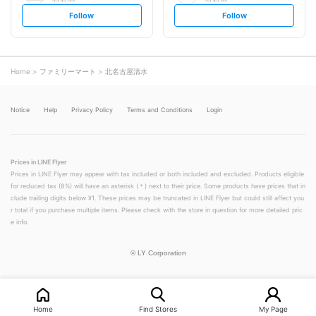
s
s
Follow
Follow
e
e
t
t
f
f
o
o
l
l
l
l
o
o
Home
ファミリーマート
北名古屋清水
w
w
Notice
Help
Privacy Policy
Terms and Conditions
Login
Prices in LINE Flyer
Prices in LINE Flyer may appear with tax included or both included and excluded. Products eligible
for reduced tax (8%) will have an asterisk (＊) next to their price. Some products have prices that in
clude trailing digits below ¥1. These prices may be truncated in LINE Flyer but could still affect you
r total if you purchase multiple items. Please check with the store in question for more detailed pric
e info.
©
LY Corporation
Home
Find Stores
My Page