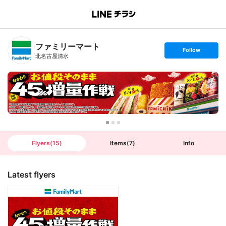
B
r
a
n
ファミリーマート
c
s
Follow
h
e
北名古屋清水
T
t
o
f
p
o
l
l
o
w
Flyers
(
15
)
Items
(
7
)
Info
Latest flyers