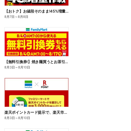
【おトク】お値段そのまま!45%増量作戦!
8月7日
～
8月8日
【無料引換券!】焼き麺買うとお茶引換券貰える!
8月3日
～
8月10日
楽天ポイントカード提示で、楽天市場でのお買い物がおトクに!
8月3日
～
8月10日