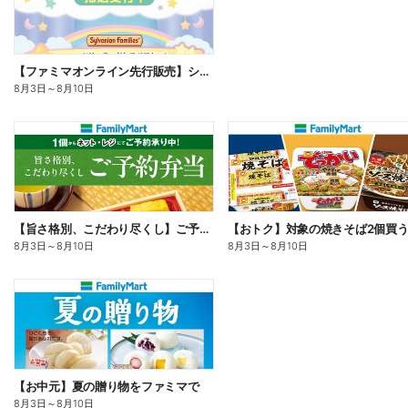
【ファミマオンライン先行販売】シルバニアファミリー
8月3日
～
8月10日
【旨さ格別、こだわり尽くし】ご予約弁当
8月3日
～
8月10日
8月3日
～
8月10日
【お中元】夏の贈り物をファミマで
8月3日
～
8月10日