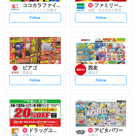
ココカラファイン
ファミリーマート
ジップドラッグ 師勝店
徳重・名古屋芸大駅西
s
s
Follow
Follow
e
e
t
t
f
f
o
o
l
l
l
l
o
o
w
w
ピアゴ
西友
西春店
藤島店
s
s
Follow
Follow
e
e
t
t
f
f
o
o
l
l
l
l
o
o
w
w
ドラッグユタカ
アピタパワー
岩倉店
岩倉店