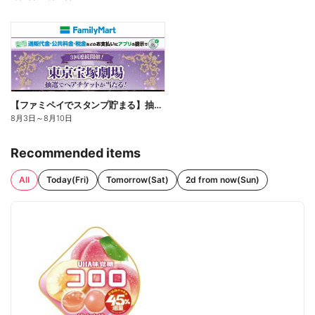
【ファミペイでスタンプ貯まる】抽選でペアチケットが当たる!
8月3日
～
8月10日
Recommended items
All
Today(Fri)
Tomorrow(Sat)
2d from now(Sun)