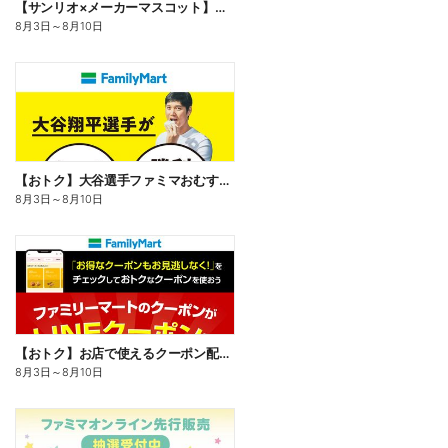
【サンリオ×メーカーマスコット】オリジナルグッズ貰える!
8月3日
～
8月10日
【おトク】大谷選手ファミマおむすび割
8月3日
～
8月10日
【おトク】お店で使えるクーポン配信中
8月3日
～
8月10日