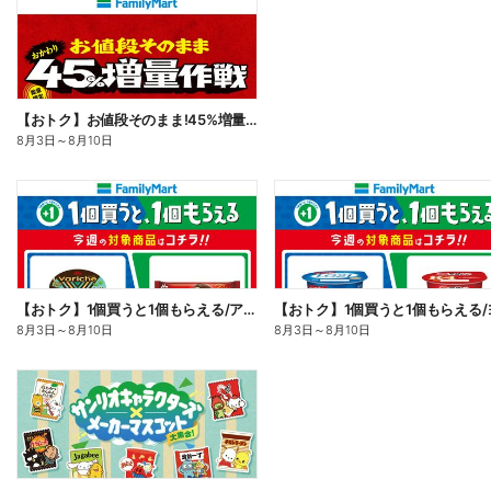
【おトク】お値段そのまま!45%増量作戦!
8月3日
～
8月10日
【おトク】1個買うと1個もらえる/アイス
8月3日
～
8月10日
8月3日
～
8月10日