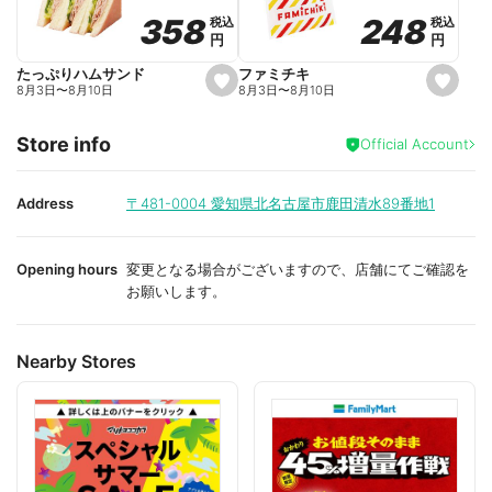
o
o
248
248
358
358
税込
税込
税込
税込
r
r
円
円
円
円
i
i
t
t
e
e
ファミチキ
たっぷりハムサンド
s
s
8月3日
〜
8月10日
8月3日
〜
8月10日
e
e
t
t
f
f
Store info
a
a
Official Account
v
v
o
o
r
r
i
i
Address
〒481-0004
愛知県北名古屋市鹿田清水89番地1
t
t
e
e
Opening hours
変更となる場合がございますので、店舗にてご確認を
お願いします。
Nearby Stores