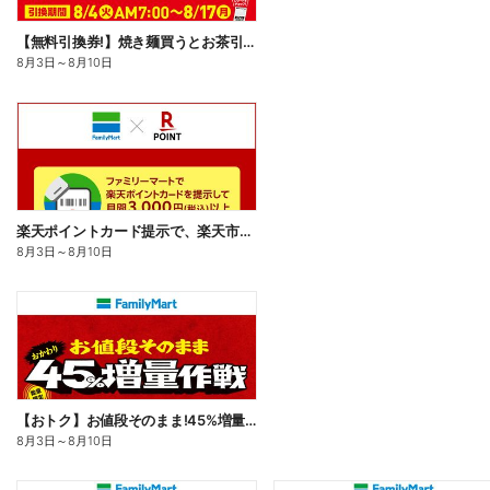
【無料引換券!】焼き麺買うとお茶引換券貰える!
8月3日
～
8月10日
楽天ポイントカード提示で、楽天市場でのお買い物がおトクに!
8月3日
～
8月10日
【おトク】お値段そのまま!45%増量作戦!
8月3日
～
8月10日