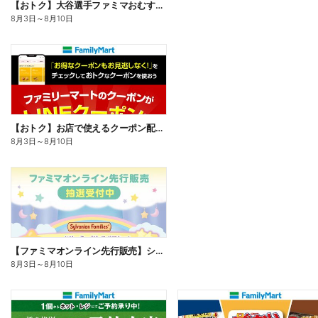
【おトク】大谷選手ファミマおむすび割
8月3日
～
8月10日
【おトク】お店で使えるクーポン配信中
8月3日
～
8月10日
【ファミマオンライン先行販売】シルバニアファミリー
8月3日
～
8月10日