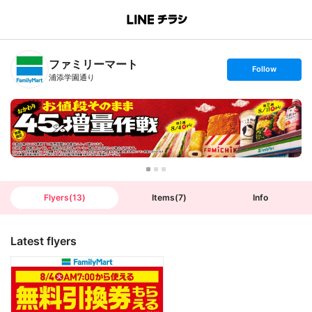
B
r
a
n
ファミリーマート
c
s
Follow
h
e
浦添学園通り
T
t
o
f
p
o
l
l
o
w
Flyers
(
13
)
Items
(
7
)
Info
Latest flyers