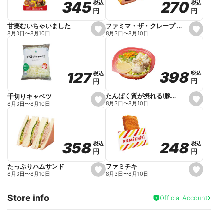
270
270
345
345
税込
税込
税込
税込
r
円
円
円
円
i
t
e
ファミマ・ザ・クレープ 生チョコ
甘栗むいちゃいました
s
s
8月3日
〜
8月10日
8月3日
〜
8月10日
e
e
t
t
f
f
a
a
v
v
o
o
398
398
127
127
税込
税込
税込
税込
r
r
円
円
円
円
i
i
t
t
e
e
たんぱく質が摂れる!豚しゃぶのパスタサラダ
千切りキャベツ
s
s
8月3日
〜
8月10日
8月3日
〜
8月10日
e
e
t
t
f
f
a
a
v
v
o
o
248
248
358
358
税込
税込
税込
税込
r
r
円
円
円
円
i
i
t
t
e
e
ファミチキ
たっぷりハムサンド
s
s
8月3日
〜
8月10日
8月3日
〜
8月10日
e
e
t
t
f
f
Store info
a
a
Official Account
v
v
o
o
r
r