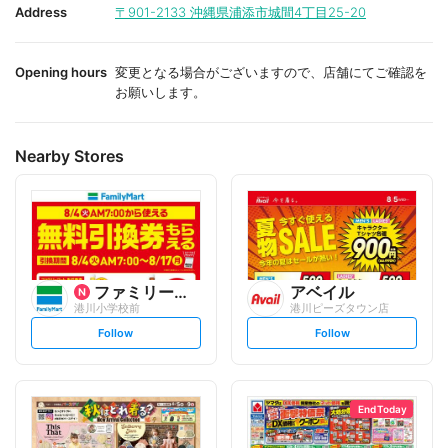
i
i
Address
〒901-2133
沖縄県浦添市城間4丁目25-20
t
t
e
e
Opening hours
変更となる場合がございますので、店舗にてご確認を
お願いします。
Nearby Stores
ファミリーマート
アベイル
港川小学校前
港川ピーズタウン店
s
s
Follow
Follow
e
e
t
t
f
f
o
o
l
l
l
l
o
o
End Today
w
w