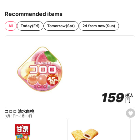
Recommended items
All
Today(Fri)
Tomorrow(Sat)
2d from now(Sun)
159
159
税込
税込
円
円
コロロ 清水白桃
s
8月3日
〜
8月10日
e
t
f
a
v
o