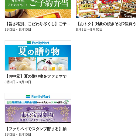
【旨さ格別、こだわり尽くし】ご予約弁当
8月3日
～
8月10日
8月3日
～
8月10日
【お中元】夏の贈り物をファミマで
8月3日
～
8月10日
【ファミペイでスタンプ貯まる】抽選でペアチケットが当たる!
8月3日
～
8月10日