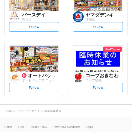
バースデイ
ヤマダデンキ
港川店
浦添店
s
s
Follow
Follow
e
e
t
t
f
f
o
o
l
l
l
l
o
o
End Today
w
w
オートバックスグループ
コープおきなわ
オートバックス ニューマチナト店
コープ牧港
s
s
Follow
Follow
e
e
t
t
f
f
o
o
l
l
l
l
o
o
Home
ファミリーマート
浦添学園通り
w
w
Notice
Help
Privacy Policy
Terms and Conditions
Login