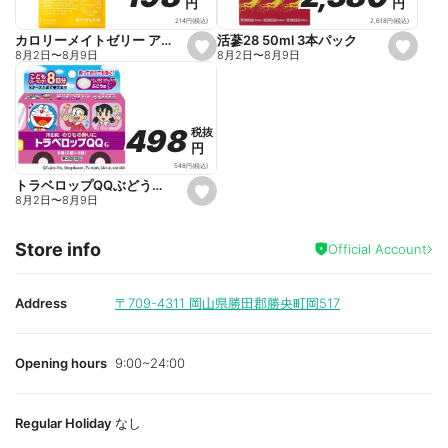
円
円
円
円
i
i
t
t
2,618
円
(税込)
214
円
(税込)
e
e
活蔘28 50ml 3本パック
カロリーメイトゼリー アップル味 215g
s
s
8月2日
〜
8月9日
8月2日
〜
8月9日
e
e
t
t
f
f
a
a
v
v
o
o
498
498
税抜
税抜
r
r
円
円
i
i
t
t
548
円
(税込)
e
e
トラベロップQQぶどう味 8錠
s
8月2日
〜
8月9日
e
t
f
Store info
a
Official Account
v
o
r
i
Address
〒709-4311
岡山県勝田郡勝央町岡517
t
e
Opening hours
9:00~24:00
Regular Holiday
なし