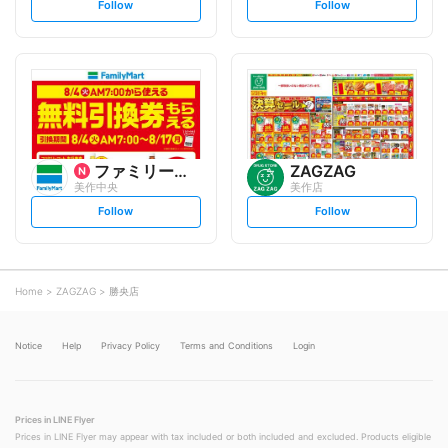
s
s
Follow
Follow
e
e
t
t
f
f
o
o
l
l
l
l
o
o
w
w
ファミリーマート
ZAGZAG
美作中央
美作店
s
s
Follow
Follow
e
e
t
t
f
f
o
o
l
l
l
l
o
o
Home
ZAGZAG
勝央店
w
w
Notice
Help
Privacy Policy
Terms and Conditions
Login
Prices in LINE Flyer
Prices in LINE Flyer may appear with tax included or both included and excluded. Products eligible