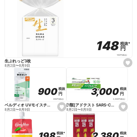
148
148
税抜
税抜
*
*
円
円
160
円
(税込)
生ぶれっど3枚
s
8月2日
〜
8月9日
e
t
f
a
v
o
3,000
3,000
900
900
税抜
税抜
税抜
税抜
r
円
円
円
円
i
t
3,300
円
(税込)
990
円
(税込)
e
[1類]アドテスト SARS-CoV-2/Flu(一般用)
ベルディオ UVモイスチャージェルN 80g
s
s
8月2日
〜
8月9日
8月2日
〜
8月9日
e
e
t
t
f
f
a
a
v
v
o
o
2,380
2,380
198
198
税抜
税抜
税抜
税抜
*
*
r
r