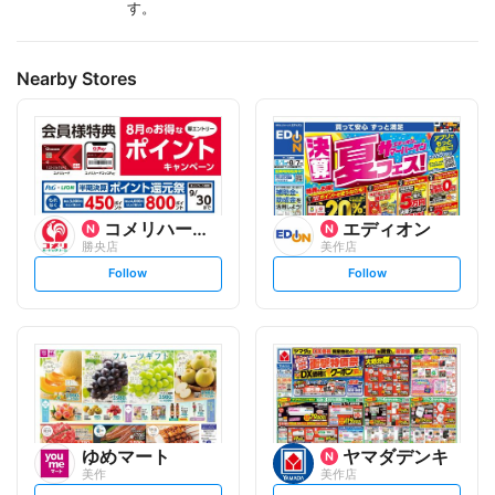
す。
Nearby Stores
コメリハード&グリーン
エディオン
勝央店
美作店
s
s
Follow
Follow
e
e
t
t
f
f
o
o
l
l
l
l
o
o
w
w
ゆめマート
ヤマダデンキ
美作
美作店