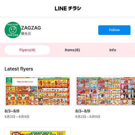
B
r
a
n
ZAGZAG
c
s
Follow
h
e
勝央店
T
t
o
f
p
o
l
l
Flyers
(
4
)
Items
(
6
)
Info
o
w
Latest flyers
8/3~8/9
8/3~8/9
8月2日
～
8月9日
8月2日
～
8月9日