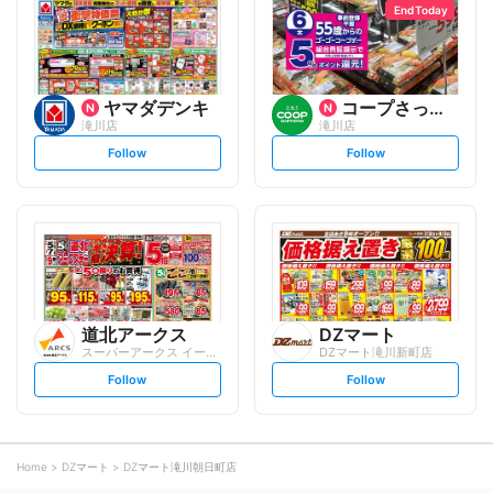
o
o
End Today
w
w
ヤマダデンキ
コープさっぽろ
滝川店
滝川店
s
s
Follow
Follow
e
e
t
t
f
f
o
o
l
l
l
l
o
o
w
w
道北アークス
DZマート
スーパーアークス イーストタウン
DZマート滝川新町店
s
s
Follow
Follow
e
e
t
t
f
f
o
o
l
l
l
l
o
o
Home
DZマート
DZマート滝川朝日町店
w
w