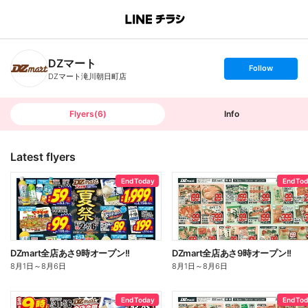
B
r
a
n
DZマート
c
s
Follow
h
e
DZマート滝川朝日町店
T
t
o
f
p
o
l
l
Flyers
(
6
)
Info
o
w
Latest flyers
End Today
End To
DZmart全店あさ9時オープン!!
DZmart全店あさ9時オープン!!
8月1日
～
8月6日
8月1日
～
8月6日
End Today
End To