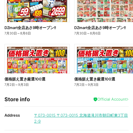
DZmart全店あさ9時オープン!!
DZmart全店あさ9時オープン!!
7月30日
～
8月6日
7月30日
～
8月6日
価格据え置き厳選100選
価格据え置き厳選100選
7月2日
～
9月3日
7月2日
～
9月3日
Store info
Official Account
Address
〒073-0015
〒073-0015 北海道滝川市朝日町東3丁目
2-9