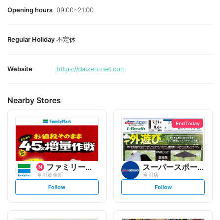
Opening hours
09:00~21:00
Regular Holiday
不定休
Website
https://daizen-net.com
Nearby Stores
End Today
ファミリーマート
スーパースポーツゼビオ
滝川黄金町
滝川店
s
s
Follow
Follow
e
e
t
t
f
f
o
o
l
l
l
l