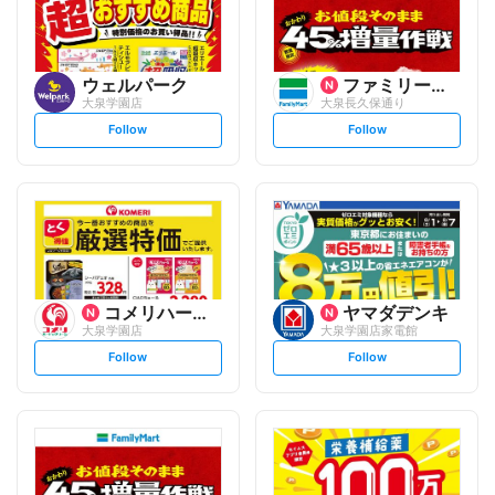
ウェルパーク
ファミリーマート
大泉学園店
大泉長久保通り
s
s
Follow
Follow
e
e
t
t
f
f
o
o
l
l
l
l
o
o
w
w
コメリハード&グリーン
ヤマダデンキ
大泉学園店
大泉学園店家電館
s
s
Follow
Follow
e
e
t
t
f
f
o
o
l
l
l
l
o
o
w
w