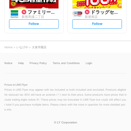
ファミリーマート
ドラッグセイムス
新座馬場二丁目
新座南店
s
s
Follow
Follow
e
e
t
t
f
f
o
o
l
l
l
l
o
o
Home
いなげや
大泉学園店
w
w
Notice
Help
Privacy Policy
Terms and Conditions
Login
Prices in LINE Flyer
Prices in LINE Flyer may appear with tax included or both included and excluded. Products eligible
for reduced tax (8%) will have an asterisk (＊) next to their price. Some products have prices that in
clude trailing digits below ¥1. These prices may be truncated in LINE Flyer but could still affect you
r total if you purchase multiple items. Please check with the store in question for more detailed pric
e info.
©
LY Corporation