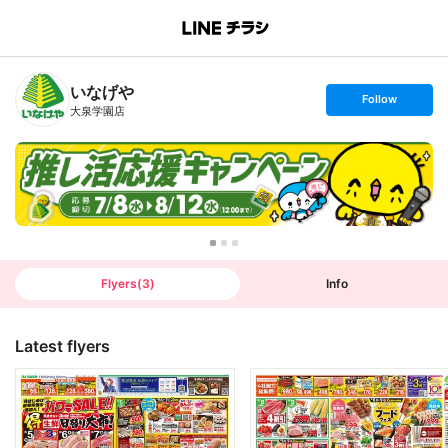
B
r
a
n
いなげや
c
s
Follow
h
e
大泉学園店
T
t
o
f
p
o
l
l
o
w
Flyers
(
3
)
Info
Latest flyers