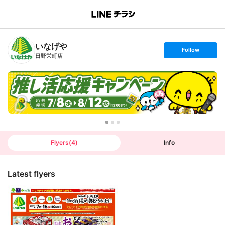
B
r
a
n
いなげや
c
s
Follow
h
e
日野栄町店
T
t
o
f
p
o
l
l
o
w
Flyers
(
4
)
Info
Latest flyers