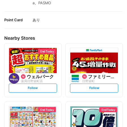
a、PASMO
Point Card
あり
Nearby Stores
End Today
ウェルパーク
ファミリーマート
薬局日野栄町店
日野栄町
s
s
Follow
Follow
e
e
t
t
f
f
o
o
l
l
l
l
o
o
End Today
End Today
w
w