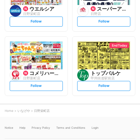
ウエルシア
スーパーアルプス
日野栄町店
日野店
s
s
Follow
Follow
e
e
t
t
f
f
o
o
l
l
l
l
o
o
End Today
w
w
コメリハード&グリーン
トップパルケ
日野新町店
甲州街道駅前店
s
s
Follow
Follow
e
e
t
t
f
f
o
o
l
l
l
l
o
o
Home
いなげや
日野栄町店
w
w
Notice
Help
Privacy Policy
Terms and Conditions
Login