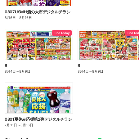
0807USMH酒の大市デジタルチラシ
8月6日
～
8月16日
End Today
End To
B
B
8月4日
～
8月9日
8月4日
～
8月9日
0801夏休み応援第2弾デジタルチラシ
7月31日
～
8月16日