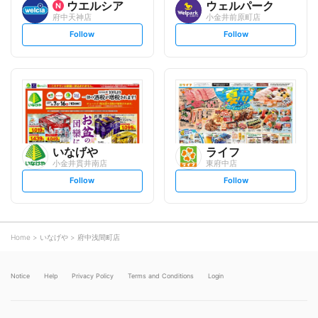
ウエルシア
ウェルパーク
府中天神店
小金井前原町店
s
s
Follow
Follow
e
e
t
t
f
f
o
o
l
l
l
l
o
o
w
w
いなげや
ライフ
小金井貫井南店
東府中店
s
s
Follow
Follow
e
e
t
t
f
f
o
o
l
l
l
l
o
o
Home
いなげや
府中浅間町店
w
w
Notice
Help
Privacy Policy
Terms and Conditions
Login