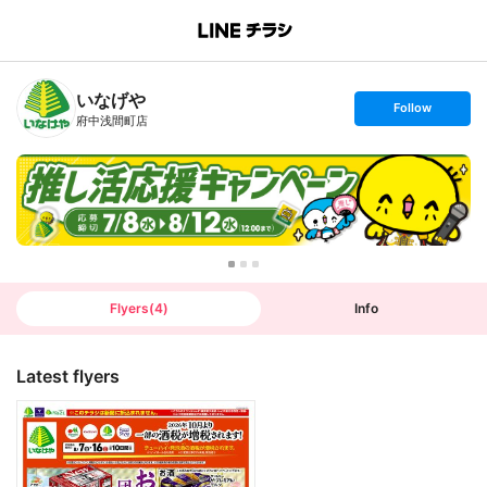
B
r
a
n
いなげや
c
s
Follow
h
e
府中浅間町店
T
t
o
f
p
o
l
l
o
w
Flyers
(
4
)
Info
Latest flyers