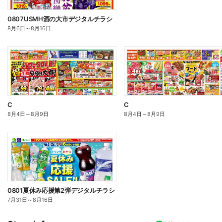
0807USMH酒の大市デジタルチラシ
8月6日
～
8月16日
C
C
8月4日
～
8月9日
8月4日
～
8月9日
0801夏休み応援第2弾デジタルチラシ
7月31日
～
8月16日