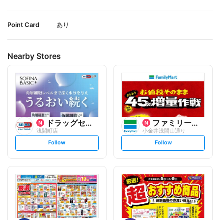
Point Card
あり
Nearby Stores
ドラッグセイムス
ファミリーマート
浅間町店
小金井浅間山通り
s
s
Follow
Follow
e
e
t
t
f
f
o
o
l
l
l
l
o
o
w
w