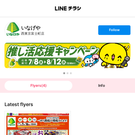
B
r
a
n
いなげや
c
s
Follow
h
e
西東京富士町店
T
t
o
f
p
o
l
l
o
w
Flyers
(
4
)
Info
Latest flyers