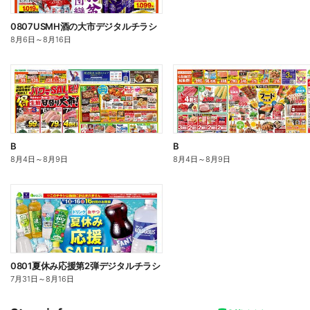
0807USMH酒の大市デジタルチラシ
8月6日
～
8月16日
B
B
8月4日
～
8月9日
8月4日
～
8月9日
0801夏休み応援第2弾デジタルチラシ
7月31日
～
8月16日