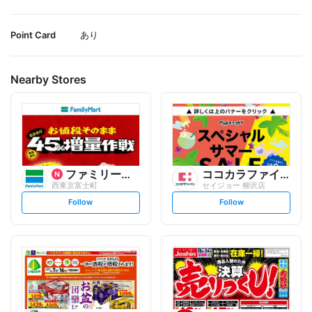
Point Card
あり
Nearby Stores
ファミリーマート
ココカラファイン
西東京富士町
セイジョー 柳沢店
s
s
Follow
Follow
e
e
t
t
f
f
o
o
l
l
l
l
o
o
w
w