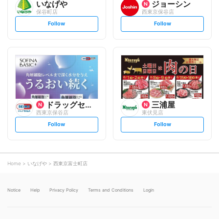
いなげや
ジョーシン
保谷町店
西東京保谷店
s
s
Follow
Follow
e
e
t
t
f
f
o
o
l
l
l
l
o
o
w
w
ドラッグセイムス
三浦屋
西東京保谷店
東伏見店
s
s
Follow
Follow
e
e
t
t
f
f
o
o
l
l
l
l
o
o
Home
いなげや
西東京富士町店
w
w
Notice
Help
Privacy Policy
Terms and Conditions
Login