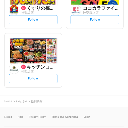
くすりの福太郎
ココカラファイン
神楽坂店
神楽坂上店
s
s
Follow
Follow
e
e
t
t
f
f
o
o
l
l
l
l
o
o
w
w
キッチンコート
神楽坂店
s
Follow
e
t
f
o
l
l
o
Home
いなげや
飯田橋店
w
Notice
Help
Privacy Policy
Terms and Conditions
Login