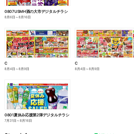
0807USMH酒の大市デジタルチラシ
8月6日
～
8月16日
C
C
8月4日
～
8月9日
8月4日
～
8月9日
0801夏休み応援第2弾デジタルチラシ
7月31日
～
8月16日