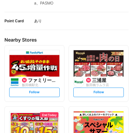
a、PASMO
Point Card
あり
Nearby Stores
ファミリーマート
三浦屋
飯田橋駅北
飯田橋ラムラ店
s
s
Follow
Follow
e
e
t
t
f
f
o
o
l
l
l
l
o
o
End Today
w
w