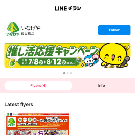
B
r
a
n
いなげや
c
s
Follow
h
e
飯田橋店
T
t
o
f
p
o
l
l
o
w
Flyers
(
4
)
Info
Latest flyers