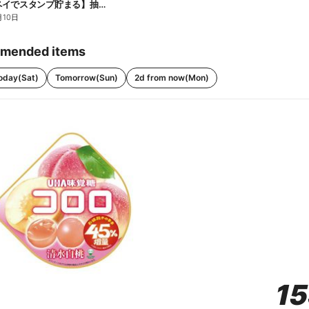
【ファミペイでスタンプ貯まる】抽選でペアチケットが当たる!
月10日
mended items
oday(Sat)
Tomorrow(Sun)
2d from now(Mon)
1
1