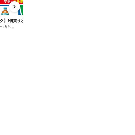
x
e
n
ク】1個買うと1個もらえる/麦茶
～
8月10日