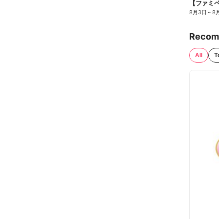
8月3日
～
8
Recom
All
T