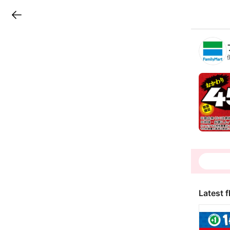
LINEチラシ
B
r
a
n
c
h
T
o
p
Latest f