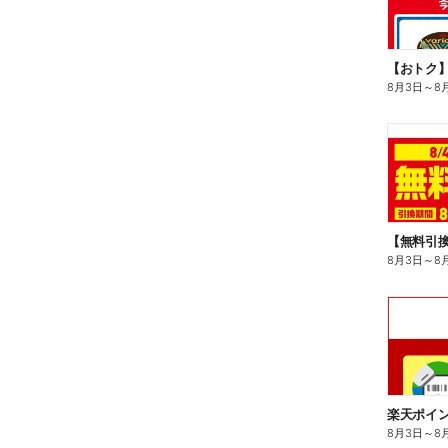
8月3日
～
8
8月3日
～
8
8月3日
～
8