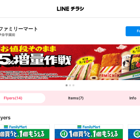
ファミリーマート
s
F
e
伊奈学園前
t
f
o
l
l
o
w
Flyers
(
14
)
Items
(
7
)
Info
lyers