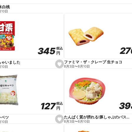
水白桃
月10日
27
27
345
345
税込
税込
円
円
ファミマ・ザ・クレープ 生チョコ
ちゃいました
s
8月3日
〜
8月10日
月10日
e
t
f
a
v
o
r
i
t
39
39
127
127
e
税込
税込
円
円
たんぱく質が摂れる!豚しゃぶのパスタサラダ
ャベツ
s
8月3日
〜
8月10日
月10日
e
t
f