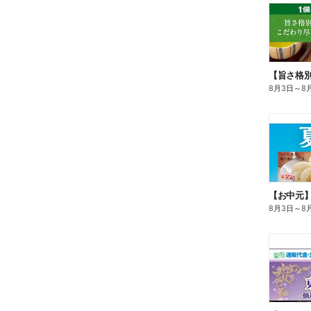
8月3日
～
8
【お中元
8月3日
～
8