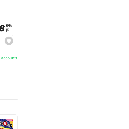
a
v
o
r
i
t
8
8
e
税込
税込
円
円
s
e
t
f
a
l Account
v
o
r
i
t
e