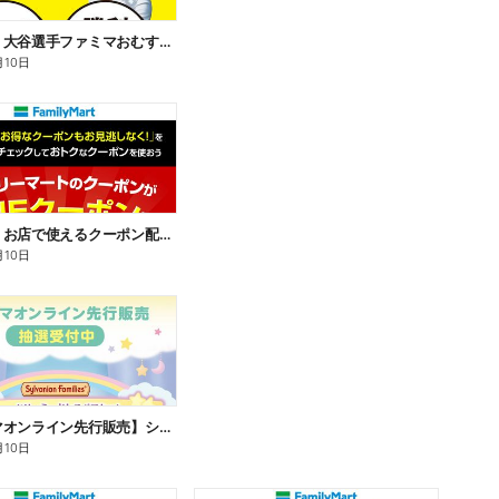
【おトク】大谷選手ファミマおむすび割
月10日
【おトク】お店で使えるクーポン配信中
月10日
【ファミマオンライン先行販売】シルバニアファミリー
月10日