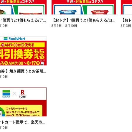
【おトク】1個買うと1個もらえる/アイス
【おトク】1個買うと1個もらえる/ヨーグルト
【おト
月10日
8月3日
～
8月10日
8月3日
【無料引換券!】焼き麺買うとお茶引換券貰える!
月10日
楽天ポイントカード提示で、楽天市場でのお買い物がおトクに!
月10日