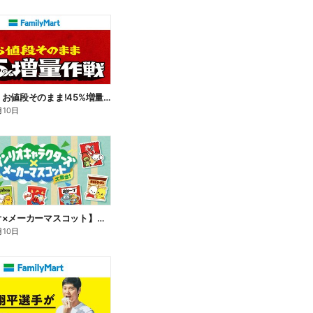
【おトク】お値段そのまま!45%増量作戦!
月10日
【サンリオ×メーカーマスコット】オリジナルグッズ貰える!
月10日