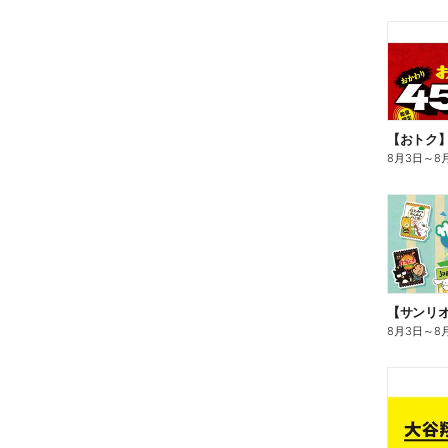
8月3日
～
8
8月3日
～
8