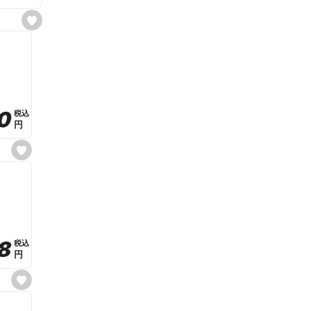
s
e
t
f
a
v
o
r
i
t
0
0
税込
税込
e
円
円
s
e
t
f
a
v
o
r
i
t
8
8
e
税込
税込
円
円
s
e
t
f