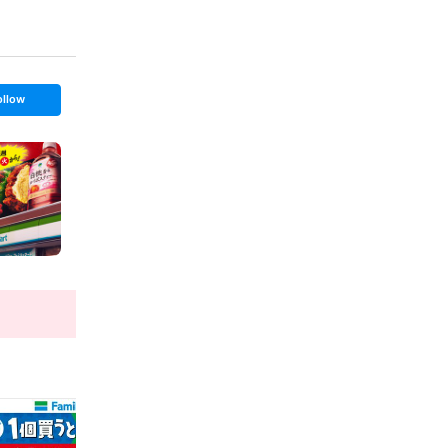
ollow
t