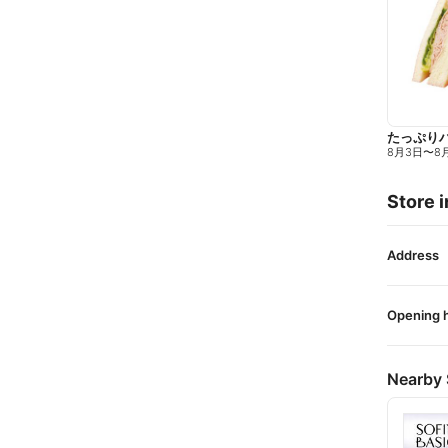
たっぷり
8月3日
〜
8
Store i
Address
Opening 
Nearby 