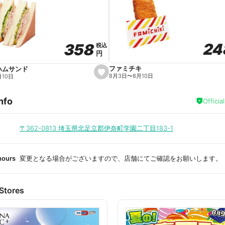
a
v
o
r
i
t
24
24
358
358
e
税込
税込
円
円
ファミチキ
ハムサンド
s
8月3日
〜
8月10日
月10日
e
t
f
nfo
a
Officia
v
o
r
i
〒362-0813
埼玉県北足立郡伊奈町学園二丁目183-1
t
e
hours
変更となる場合がございますので、店舗にてご確認をお願いします。
Stores