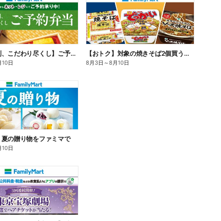
【旨さ格別、こだわり尽くし】ご予約弁当
【おトク】対象の焼きそば2個買うと100円引き!
月10日
8月3日
～
8月10日
】夏の贈り物をファミマで
月10日