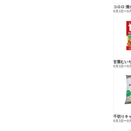
コロロ 清
8月3日
〜
8
甘栗むい
8月3日
〜
8
千切りキ
8月3日
〜
8