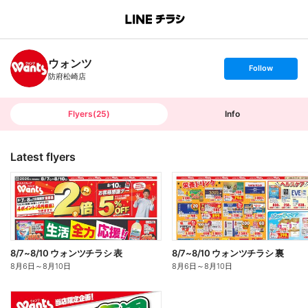
B
r
a
n
ウォンツ
c
s
Follow
h
e
防府松崎店
T
t
o
f
p
o
l
l
Flyers
(
25
)
Info
o
w
Latest flyers
8/7~8/10 ウォンツチラシ 表
8/7~8/10 ウォンツチラシ 裏
8月6日
～
8月10日
8月6日
～
8月10日