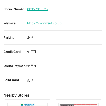
Phone Number
0835-28-0217
Website
https://www.wants.co.jp/
Parking
あり
Credit Card
使用可
Online Payment
使用可
Point Card
あり
Nearby Stores