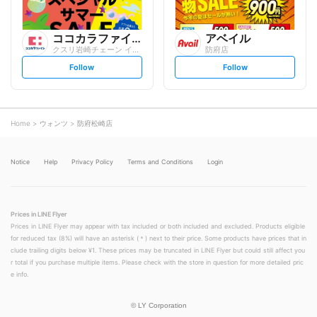
ココカラファイン
アベイル
クスリ岩崎チェーン イオンタウン防府店
防府店
s
s
Follow
Follow
e
e
t
t
f
f
o
o
l
l
l
l
o
o
Home
ウォンツ
防府松崎店
w
w
Notice
Help
Privacy Policy
Terms and Conditions
Login
Prices in LINE Flyer
Prices in LINE Flyer may appear with tax included or both included and excluded. Products eligible
for reduced tax (8%) will have an asterisk (＊) next to their price. Some products have prices that in
clude trailing digits below ¥1. These prices may be truncated in LINE Flyer but could still affect you
r total if you purchase multiple items. Please check with the store in question for more detailed pric
e info.
©
LY Corporation