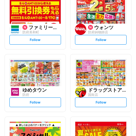
ファミリーマート
ウォンツ
防府美和町
防府鋳物師店
s
s
Follow
Follow
e
e
t
t
f
f
o
o
l
l
l
l
o
o
w
w
ゆめタウン
ドラッグストアモリ
防府
国衙店
s
s
Follow
Follow
e
e
t
t
f
f
o
o
l
l
l
l
o
o
w
w