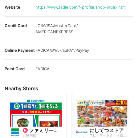
Website
https://www.fadie.com/f-profile/shop-index.html
Credit Card
JCB/VISA/MasterCard/
AMERICANEXPRESS
Online Payment
FADICA/d払い/auPAY/PayPay
Point Card
FADICA
Nearby Stores
ファミリーマート
にしてつストア
八幡前田
スピナマートさくら通り店