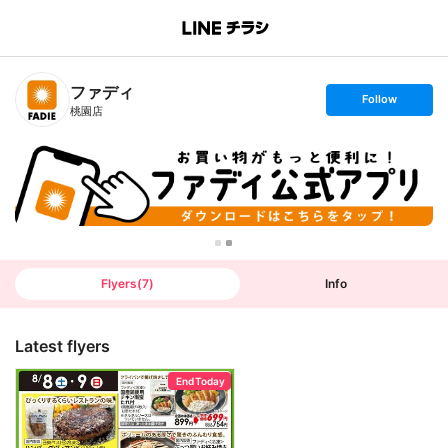
B
r
a
n
ファディ
c
s
Follow
h
e
桃園店
T
t
o
f
p
o
l
l
o
w
Flyers
(
7
)
Info
Latest flyers
End Today