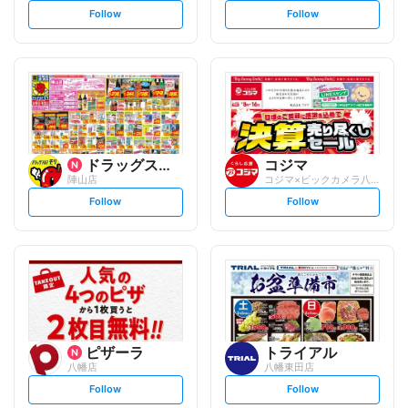
s
s
Follow
Follow
e
e
t
t
f
f
o
o
l
l
l
l
o
o
w
w
ドラッグストアモリ
コジマ
陣山店
コジマ×ビックカメラ八幡店
s
s
Follow
Follow
e
e
t
t
f
f
o
o
l
l
l
l
o
o
w
w
ピザーラ
トライアル
八幡店
八幡東田店
s
s
Follow
Follow
e
e