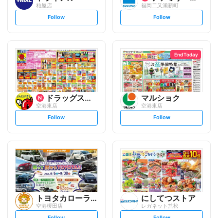
粕屋店
福岡二又瀬新町
s
s
Follow
Follow
e
e
t
t
f
f
o
o
l
l
l
l
o
o
End Today
w
w
ドラッグストアモリ
マルショク
空港東店
空港東店
s
s
Follow
Follow
e
e
t
t
f
f
o
o
l
l
l
l
o
o
w
w
トヨタカローラ博多
にしてつストア
空港榎田店
レガネット筥松
s
s
Follow
Follow