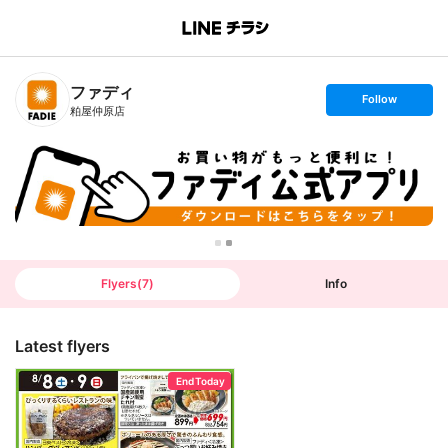
B
r
a
n
ファディ
c
s
Follow
h
e
粕屋仲原店
T
t
o
f
p
o
l
l
o
w
Flyers
(
7
)
Info
Latest flyers
End Today