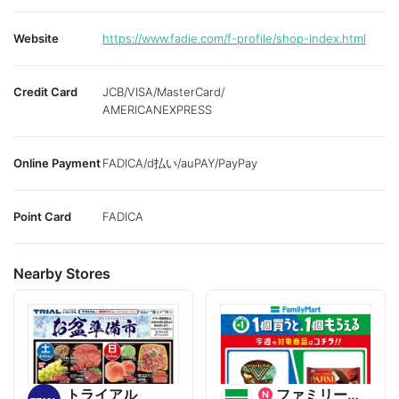
Website
https://www.fadie.com/f-profile/shop-index.html
Credit Card
JCB/VISA/MasterCard/
AMERICANEXPRESS
Online Payment
FADICA/d払い/auPAY/PayPay
Point Card
FADICA
Nearby Stores
トライアル
ファミリーマート