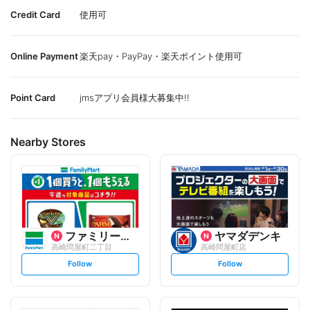
Credit Card
使用可
Online Payment
楽天pay・PayPay・楽天ポイント使用可
Point Card
jmsアプリ会員様大募集中!!
Nearby Stores
ファミリーマート
ヤマダデンキ
高崎問屋町二丁目
高崎問屋町店
s
s
Follow
Follow
e
e
t
t
f
f
o
o
l
l
l
l