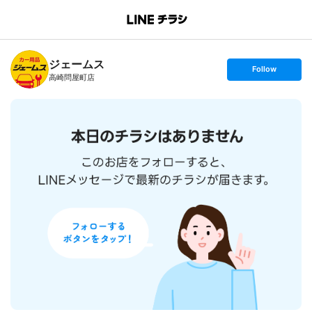
B
r
a
n
ジェームス
c
s
Follow
h
e
高崎問屋町店
T
t
o
f
p
o
l
l
o
w