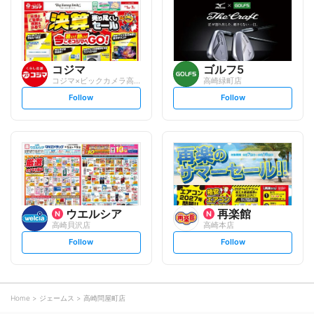
o
o
w
w
コジマ
ゴルフ5
コジマ×ビックカメラ高崎店
高崎緑町店
s
s
Follow
Follow
e
e
t
t
f
f
o
o
l
l
l
l
o
o
w
w
ウエルシア
再楽館
高崎貝沢店
高崎本店
s
s
Follow
Follow
e
e
t
t
f
f
o
o
l
l
l
l
o
o
Home
ジェームス
高崎問屋町店
w
w