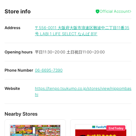
Store info
Official Account
Address
〒556-0011
大阪府大阪市浪速区難波中二丁目11番35
号 LABI 1 LIFE SELECT なんば B1F
Opening hours
平日11:30~20:00 土日祝日11:00~20:00
Phone Number
06-6695-7390
Website
https://tenpo.tsukumo.co.jp/stores/view/nippombas
hi
Nearby Stores
End Today