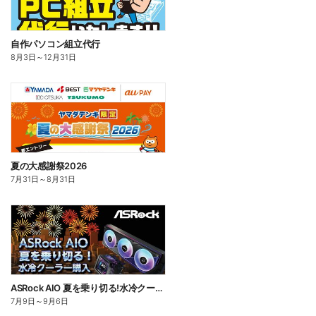
自作パソコン組立代行
8月3日
～
12月31日
夏の大感謝祭2026
7月31日
～
8月31日
ASRock AIO 夏を乗り切る!水冷クーラーキャンペーン 2026
7月9日
～
9月6日