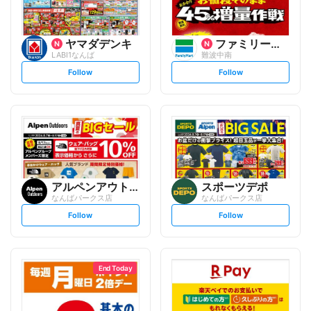
ヤマダデンキ
ファミリーマート
LABI1なんば
難波中南
s
s
Follow
Follow
e
e
t
t
f
f
o
o
l
l
l
l
o
o
w
w
アルペンアウトドアーズ
スポーツデポ
なんばパークス店
なんばパークス店
s
s
Follow
Follow
e
e
t
t
f
f
o
o
l
l
l
l
o
o
End Today
w
w