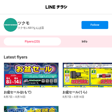
B
r
a
n
ツクモ
c
s
Follow
h
e
ツクモLABI1なんば店
T
t
o
f
p
o
l
l
Flyers
(
23
)
Info
o
w
Latest flyers
お盆セール(おもて)
お盆セール(うら)
8月7日
～
8月14日
8月7日
～
8月14日