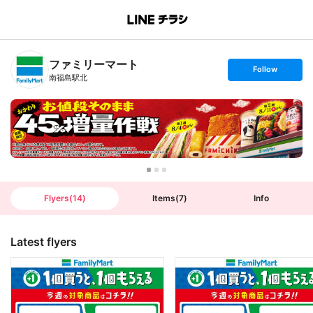
B
r
a
n
ファミリーマート
c
s
Follow
h
e
南福島駅北
T
t
o
f
p
o
l
l
o
w
Flyers
(
14
)
Items
(
7
)
Info
Latest flyers