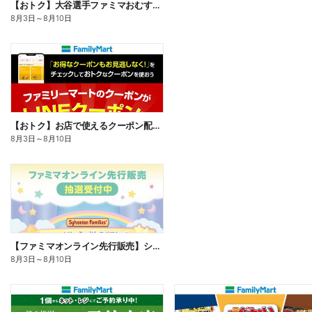
【おトク】大谷選手ファミマおむすび割
8月3日
～
8月10日
【おトク】お店で使えるクーポン配信中
8月3日
～
8月10日
【ファミマオンライン先行販売】シルバニアファミリー
8月3日
～
8月10日