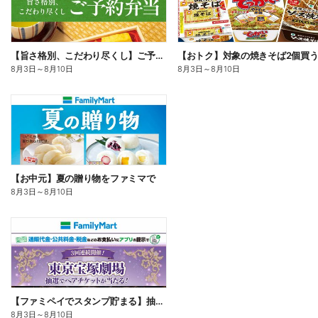
【旨さ格別、こだわり尽くし】ご予約弁当
8月3日
～
8月10日
8月3日
～
8月10日
【お中元】夏の贈り物をファミマで
8月3日
～
8月10日
【ファミペイでスタンプ貯まる】抽選でペアチケットが当たる!
8月3日
～
8月10日