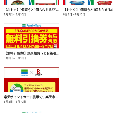
【おトク】1個買うと1個もらえる/アイス
8月3日
～
8月10日
8月3日
～
8月10日
【無料引換券!】焼き麺買うとお茶引換券貰える!
8月3日
～
8月10日
楽天ポイントカード提示で、楽天市場でのお買い物がおトクに!
8月3日
～
8月10日