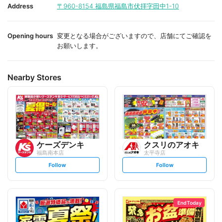
i
i
Address
〒960-8154
福島県福島市伏拝字田中1-10
t
t
e
e
Opening hours
変更となる場合がございますので、店舗にてご確認を
お願いします。
Nearby Stores
ケーズデンキ
クスリのアオキ
福島南本店
太平寺店
s
s
Follow
Follow
e
e
t
t
f
f
o
o
l
l
l
l
o
o
End Today
w
w