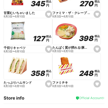
270
270
345
345
税込
税込
税込
税込
r
円
円
円
円
i
t
e
ファミマ・ザ・クレープ 生チョコ
甘栗むいちゃいました
s
s
8月3日
〜
8月10日
8月3日
〜
8月10日
e
e
t
t
f
f
a
a
v
v
o
o
398
398
127
127
税込
税込
税込
税込
r
r
円
円
円
円
i
i
t
t
e
e
たんぱく質が摂れる!豚しゃぶのパスタサラダ
千切りキャベツ
s
s
8月3日
〜
8月10日
8月3日
〜
8月10日
e
e
t
t
f
f
a
a
v
v
o
o
248
248
358
358
税込
税込
税込
税込
r
r
円
円
円
円
i
i
t
t
e
e
ファミチキ
たっぷりハムサンド
s
s
8月3日
〜
8月10日
8月3日
〜
8月10日
e
e
t
t
f
f
Store info
a
a
Official Account
v
v
o
o
r
r