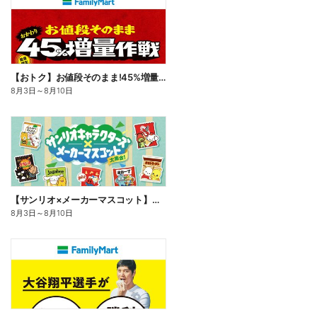
【おトク】お値段そのまま!45%増量作戦!
8月3日
～
8月10日
【サンリオ×メーカーマスコット】オリジナルグッズ貰える!
8月3日
～
8月10日