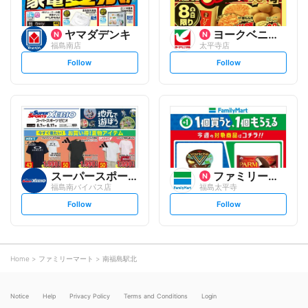
ヤマダデンキ
ヨークベニマル
福島南店
太平寺店
s
s
Follow
Follow
e
e
t
t
f
f
o
o
l
l
l
l
o
o
w
w
スーパースポーツゼビオ
ファミリーマート
福島南バイパス店
福島太平寺
s
s
Follow
Follow
e
e
t
t
f
f
o
o
l
l
l
l
o
o
Home
ファミリーマート
南福島駅北
w
w
Notice
Help
Privacy Policy
Terms and Conditions
Login