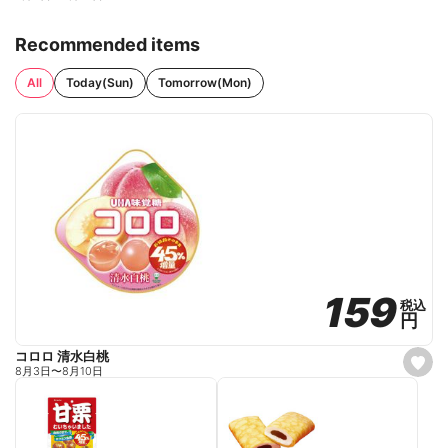
Recommended items
All
Today(Sun)
Tomorrow(Mon)
159
159
税込
税込
円
円
コロロ 清水白桃
s
8月3日
〜
8月10日
e
t
f
a
v
o