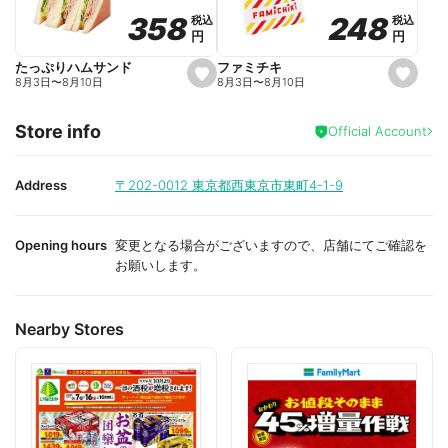
o
o
248
248
358
358
税込
税込
税込
税込
r
r
円
円
円
円
i
i
t
t
e
e
ファミチキ
たっぷりハムサンド
s
s
8月3日
〜
8月10日
8月3日
〜
8月10日
e
e
t
t
f
f
Store info
a
a
Official Account
v
v
o
o
r
r
i
i
Address
〒202-0012
東京都西東京市東町4-1-9
t
t
e
e
Opening hours
変更となる場合がございますので、店舗にてご確認を
お願いします。
Nearby Stores