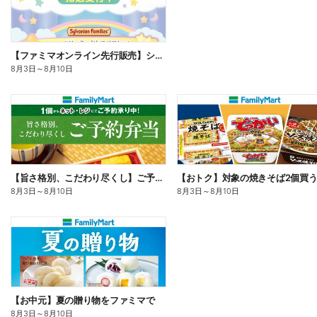
【ファミマオンライン先行販売】シルバニアファミリー
8月3日
～
8月10日
【旨さ格別、こだわり尽くし】ご予約弁当
8月3日
～
8月10日
8月3日
～
8月10日
【お中元】夏の贈り物をファミマで
8月3日
～
8月10日