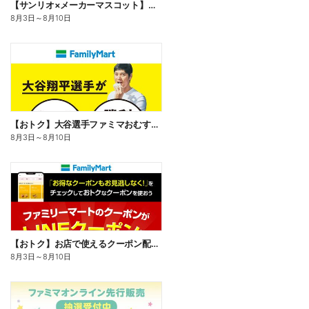
【サンリオ×メーカーマスコット】オリジナルグッズ貰える!
8月3日
～
8月10日
【おトク】大谷選手ファミマおむすび割
8月3日
～
8月10日
【おトク】お店で使えるクーポン配信中
8月3日
～
8月10日