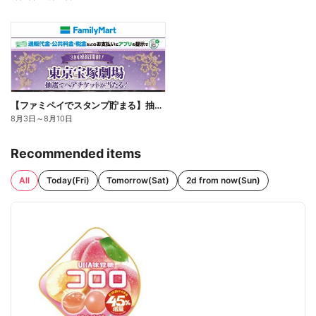
【ファミペイでスタンプ貯まる】抽選でペアチケットが当たる!
8月3日
～
8月10日
Recommended items
All
Today(Fri)
Tomorrow(Sat)
2d from now(Sun)