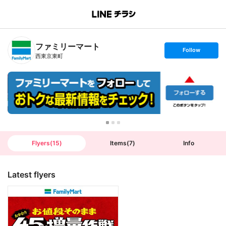
B
r
a
n
ファミリーマート
c
s
Follow
h
e
西東京東町
T
t
o
f
p
o
l
l
o
w
Flyers
(
15
)
Items
(
7
)
Info
Latest flyers