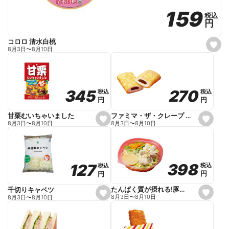
159
159
税込
税込
円
円
コロロ 清水白桃
s
8月3日
〜
8月10日
e
t
f
a
v
o
270
270
345
345
税込
税込
税込
税込
r
円
円
円
円
i
t
e
ファミマ・ザ・クレープ 生チョコ
甘栗むいちゃいました
s
s
8月3日
〜
8月10日
8月3日
〜
8月10日
e
e
t
t
f
f
a
a
v
v
o
o
398
398
127
127
税込
税込
税込
税込
r
r
円
円
円
円
i
i
t
t
e
e
たんぱく質が摂れる!豚しゃぶのパスタサラダ
千切りキャベツ
s
s
8月3日
〜
8月10日
8月3日
〜
8月10日
e
e
t
t
f
f
a
a
v
v