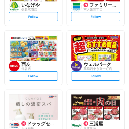
いなげや
ファミリーマート
保谷駅南店
南大泉三丁目
s
s
Follow
Follow
e
e
t
t
f
f
o
o
l
l
l
l
o
o
w
w
西友
ウェルパーク
保谷店
薬局西東京富士町店
s
s
Follow
Follow
e
e
t
t
f
f
o
o
l
l
l
l
o
o
w
w
ドラッグセイムス
三浦屋
下保谷店
東伏見店