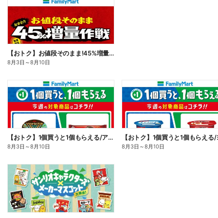
【おトク】お値段そのまま!45%増量作戦!
8月3日
～
8月10日
【おトク】1個買うと1個もらえる/アイス
8月3日
～
8月10日
8月3日
～
8月10日