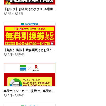
【おトク】お値段そのまま!45%増量作戦!
8月7日
～
8月8日
【無料引換券!】焼き麺買うとお茶引換券貰える!
8月3日
～
8月10日
楽天ポイントカード提示で、楽天市場でのお買い物がおトクに!
8月3日
～
8月10日