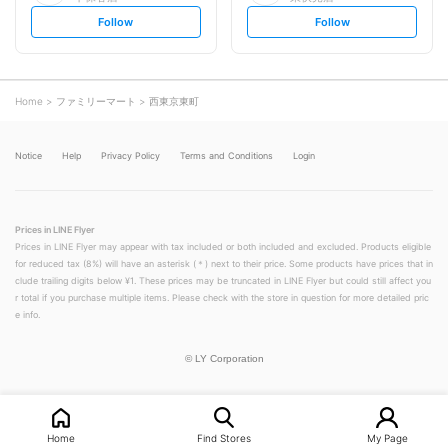
s
s
Follow
Follow
e
e
t
t
f
f
o
o
l
l
l
l
o
o
Home
ファミリーマート
西東京東町
w
w
Notice
Help
Privacy Policy
Terms and Conditions
Login
Prices in LINE Flyer
Prices in LINE Flyer may appear with tax included or both included and excluded. Products eligible
for reduced tax (8%) will have an asterisk (＊) next to their price. Some products have prices that in
clude trailing digits below ¥1. These prices may be truncated in LINE Flyer but could still affect you
r total if you purchase multiple items. Please check with the store in question for more detailed pric
e info.
©
LY Corporation
Home
Find Stores
My Page