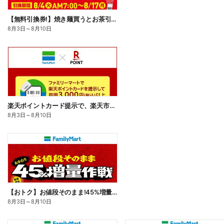
【無料引換券!】焼き麺買うとお茶引換券貰える!
8月3日
～
8月10日
楽天ポイントカード提示で、楽天市場でのお買い物がおトクに!
8月3日
～
8月10日
【おトク】お値段そのまま!45%増量作戦!
8月3日
～
8月10日