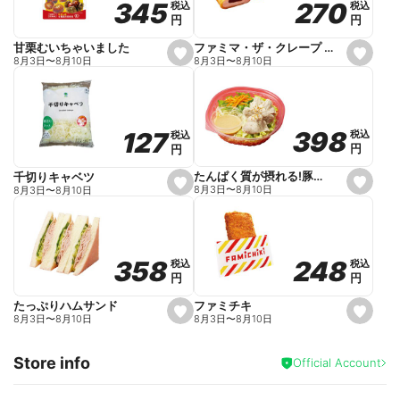
270
270
345
345
税込
税込
税込
税込
r
円
円
円
円
i
t
e
ファミマ・ザ・クレープ 生チョコ
甘栗むいちゃいました
s
s
8月3日
〜
8月10日
8月3日
〜
8月10日
e
e
t
t
f
f
a
a
v
v
o
o
398
398
127
127
税込
税込
税込
税込
r
r
円
円
円
円
i
i
t
t
e
e
たんぱく質が摂れる!豚しゃぶのパスタサラダ
千切りキャベツ
s
s
8月3日
〜
8月10日
8月3日
〜
8月10日
e
e
t
t
f
f
a
a
v
v
o
o
248
248
358
358
税込
税込
税込
税込
r
r
円
円
円
円
i
i
t
t
e
e
ファミチキ
たっぷりハムサンド
s
s
8月3日
〜
8月10日
8月3日
〜
8月10日
e
e
t
t
f
f
Store info
a
a
Official Account
v
v
o
o
r
r