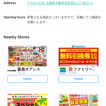
i
i
Address
〒530-0035
大阪府大阪市北区同心二丁目10-8
t
t
e
e
Opening hours
変更となる場合がございますので、店舗にてご確認を
お願いします。
Nearby Stores
阪急オアシス
ファミリーマート
同心店
与力町
s
s
Follow
Follow
e
e
t
t
f
f
o
o
l
l
l
l
o
o
w
w