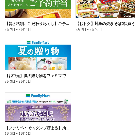
【旨さ格別、こだわり尽くし】ご予約弁当
8月3日
～
8月10日
8月3日
～
8月10日
【お中元】夏の贈り物をファミマで
8月3日
～
8月10日
【ファミペイでスタンプ貯まる】抽選でペアチケットが当たる!
8月3日
～
8月10日