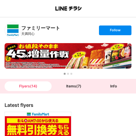
B
r
a
n
ファミリーマート
c
s
Follow
h
e
天満同心
T
t
o
f
p
o
l
l
o
w
Flyers
(
14
)
Items
(
7
)
Info
Latest flyers