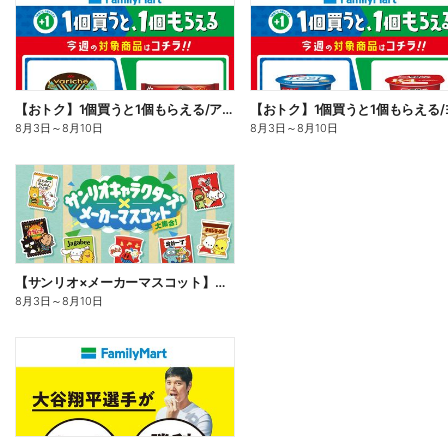
【おトク】1個買うと1個もらえる/アイス
8月3日
～
8月10日
8月3日
～
8月10日
【サンリオ×メーカーマスコット】オリジナルグッズ貰える!
8月3日
～
8月10日