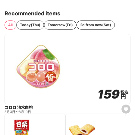
Recommended items
All
Today(Thu)
Tomorrow(Fri)
2d from now(Sat)
159
159
税込
税込
円
円
コロロ 清水白桃
s
8月3日
〜
8月10日
e
t
f
a
v
o