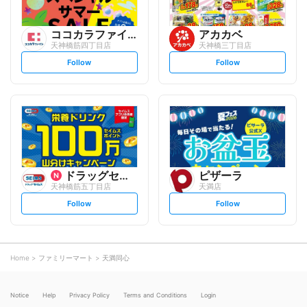
ココカラファイン
アカカベ
天神橋筋四丁目店
天神橋三丁目店
s
s
Follow
Follow
e
e
t
t
f
f
o
o
l
l
l
l
o
o
w
w
ドラッグセイムス
ピザーラ
天神橋筋五丁目店
天満店
s
s
Follow
Follow
e
e
t
t
f
f
o
o
l
l
l
l
o
o
Home
ファミリーマート
天満同心
w
w
Notice
Help
Privacy Policy
Terms and Conditions
Login