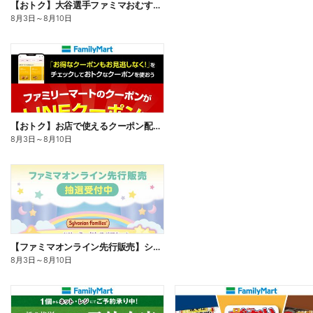
【おトク】大谷選手ファミマおむすび割
8月3日
～
8月10日
【おトク】お店で使えるクーポン配信中
8月3日
～
8月10日
【ファミマオンライン先行販売】シルバニアファミリー
8月3日
～
8月10日