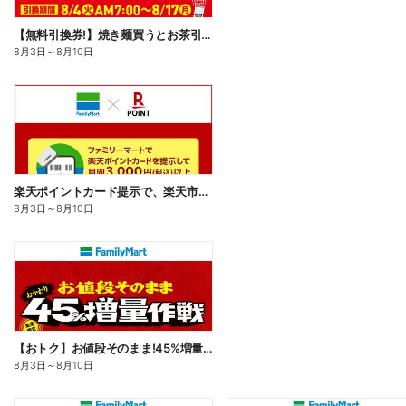
【無料引換券!】焼き麺買うとお茶引換券貰える!
8月3日
～
8月10日
楽天ポイントカード提示で、楽天市場でのお買い物がおトクに!
8月3日
～
8月10日
【おトク】お値段そのまま!45%増量作戦!
8月3日
～
8月10日