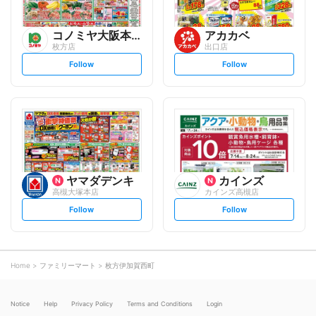
コノミヤ大阪本部
アカカベ
枚方店
出口店
s
s
Follow
Follow
e
e
t
t
f
f
o
o
l
l
l
l
o
o
w
w
ヤマダデンキ
カインズ
高槻大塚本店
カインズ高槻店
s
s
Follow
Follow
e
e
t
t
f
f
o
o
l
l
l
l
o
o
Home
ファミリーマート
枚方伊加賀西町
w
w
Notice
Help
Privacy Policy
Terms and Conditions
Login