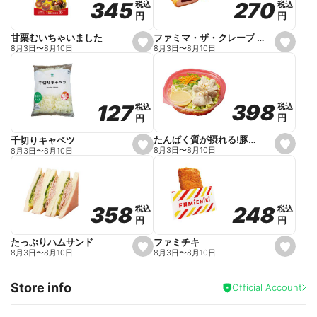
270
270
345
345
税込
税込
税込
税込
r
円
円
円
円
i
t
e
ファミマ・ザ・クレープ 生チョコ
甘栗むいちゃいました
s
s
8月3日
〜
8月10日
8月3日
〜
8月10日
e
e
t
t
f
f
a
a
v
v
o
o
398
398
127
127
税込
税込
税込
税込
r
r
円
円
円
円
i
i
t
t
e
e
たんぱく質が摂れる!豚しゃぶのパスタサラダ
千切りキャベツ
s
s
8月3日
〜
8月10日
8月3日
〜
8月10日
e
e
t
t
f
f
a
a
v
v
o
o
248
248
358
358
税込
税込
税込
税込
r
r
円
円
円
円
i
i
t
t
e
e
ファミチキ
たっぷりハムサンド
s
s
8月3日
〜
8月10日
8月3日
〜
8月10日
e
e
t
t
f
f
Store info
a
a
Official Account
v
v
o
o
r
r