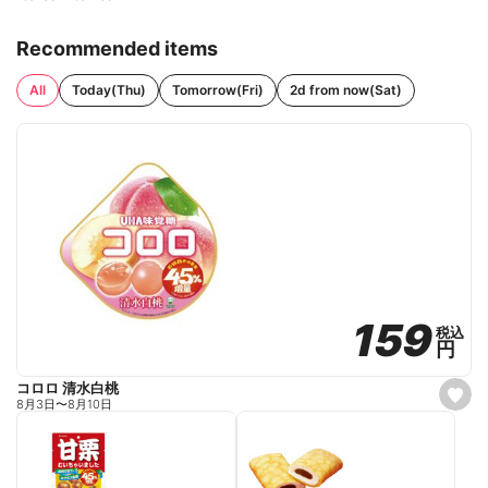
Recommended items
All
Today(Thu)
Tomorrow(Fri)
2d from now(Sat)
159
159
税込
税込
円
円
コロロ 清水白桃
s
8月3日
〜
8月10日
e
t
f
a
v
o