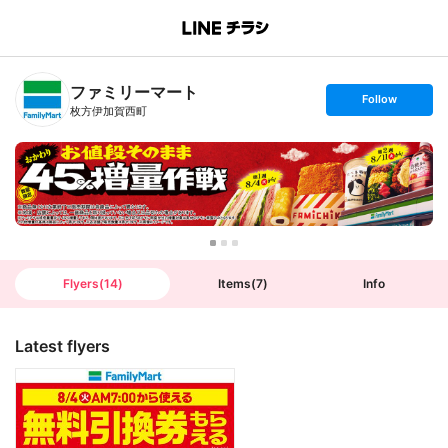
B
r
a
n
ファミリーマート
c
s
Follow
h
e
枚方伊加賀西町
T
t
o
f
p
o
l
l
o
w
Flyers
(
14
)
Items
(
7
)
Info
Latest flyers