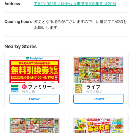
i
i
Address
〒573-0066
大阪府枚方市伊加賀西町61番20号
t
t
e
e
Opening hours
変更となる場合がございますので、店舗にてご確認を
お願いします。
Nearby Stores
ファミリーマート
ライフ
枚方大橋
枚方大橋店
s
s
Follow
Follow
e
e
t
t
f
f
o
o
l
l
l
l
o
o
w
w