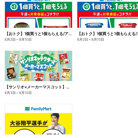
【おトク】1個買うと1個もらえる/アイス
8月3日
～
8月10日
8月3日
～
8月10日
【サンリオ×メーカーマスコット】オリジナルグッズ貰える!
8月3日
～
8月10日