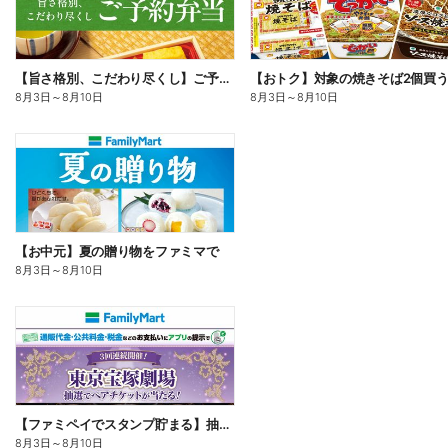
【旨さ格別、こだわり尽くし】ご予約弁当
8月3日
～
8月10日
8月3日
～
8月10日
【お中元】夏の贈り物をファミマで
8月3日
～
8月10日
【ファミペイでスタンプ貯まる】抽選でペアチケットが当たる!
8月3日
～
8月10日