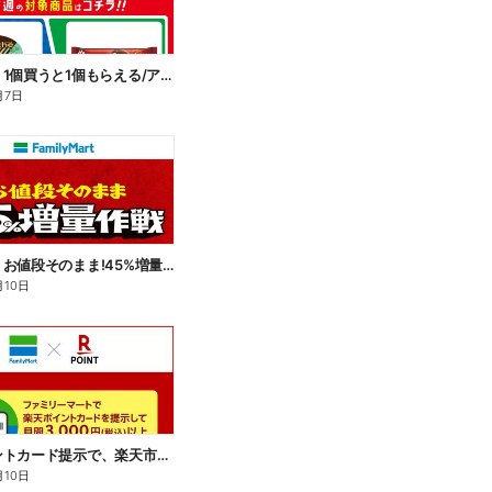
【おトク】1個買うと1個もらえる/アイス
月7日
【おトク】お値段そのまま!45%増量作戦!
月10日
楽天ポイントカード提示で、楽天市場でのお買い物がおトクに!
月10日