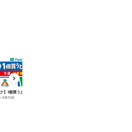
t
x
e
n
ク】1個買うと1個もらえる/麦茶
～
8月10日