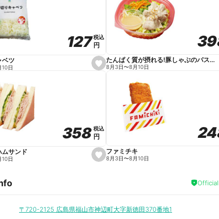
v
o
r
i
t
39
39
127
127
e
税込
税込
円
円
たんぱく質が摂れる!豚しゃぶのパスタサラダ
ャベツ
s
8月3日
〜
8月10日
月10日
e
t
f
a
v
o
r
i
t
24
24
358
358
e
税込
税込
円
円
ファミチキ
ハムサンド
s
8月3日
〜
8月10日
月10日
e
t
f
nfo
a
Officia
v
o
r
i
〒720-2125
広島県福山市神辺町大字新徳田370番地1
t