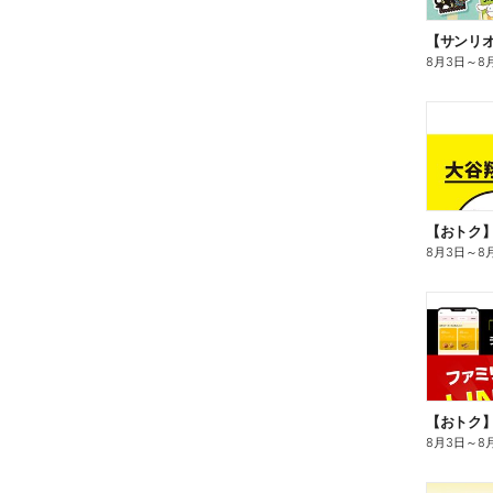
8月3日
～
8
8月3日
～
8
8月3日
～
8