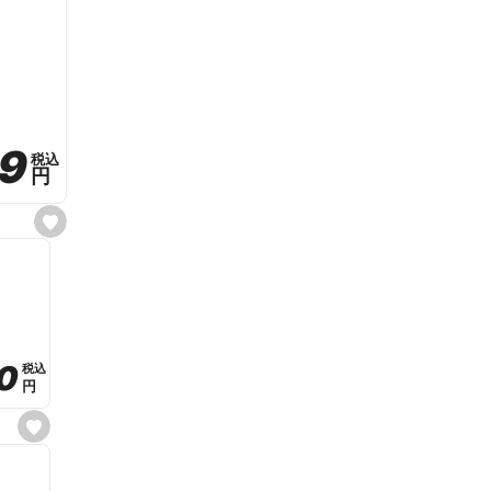
59
59
税込
税込
円
円
s
e
t
f
a
v
o
r
i
t
0
0
税込
税込
e
円
円
s
e
t
f
a