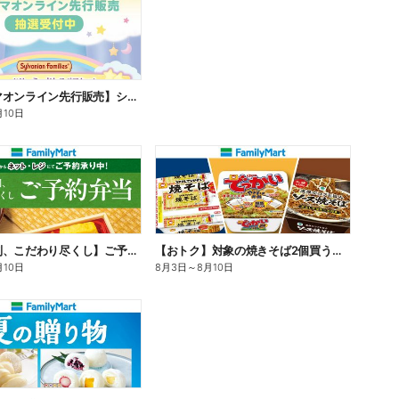
【ファミマオンライン先行販売】シルバニアファミリー
月10日
【旨さ格別、こだわり尽くし】ご予約弁当
【おトク】対象の焼きそば2個買うと100円引き!
月10日
8月3日
～
8月10日