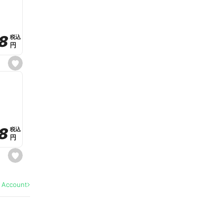
v
o
r
i
t
8
8
e
税込
税込
円
円
s
e
t
f
a
v
o
r
i
t
8
8
e
税込
税込
円
円
s
e
t
f
a
l Account
v
o
r
i
t