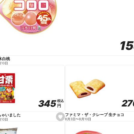
1
1
水白桃
月10日
27
27
345
345
税込
税込
円
円
ファミマ・ザ・クレープ 生チョコ
ちゃいました
s
8月3日
〜
8月10日
月10日
e
t
f
a