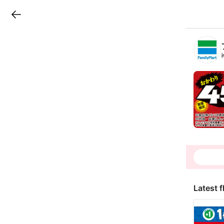
LINEチラシ
B
r
a
n
c
h
T
o
p
Latest f