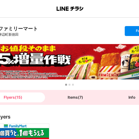
ファミリーマート
s
F
e
神辺町新徳田
t
f
o
l
l
o
w
Flyers
(
15
)
Items
(
7
)
Info
lyers