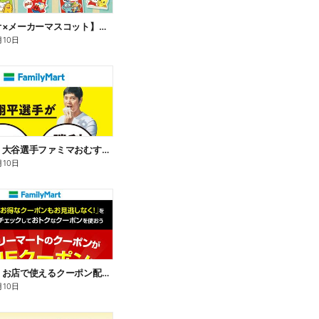
【サンリオ×メーカーマスコット】オリジナルグッズ貰える!
月10日
【おトク】大谷選手ファミマおむすび割
月10日
【おトク】お店で使えるクーポン配信中
月10日