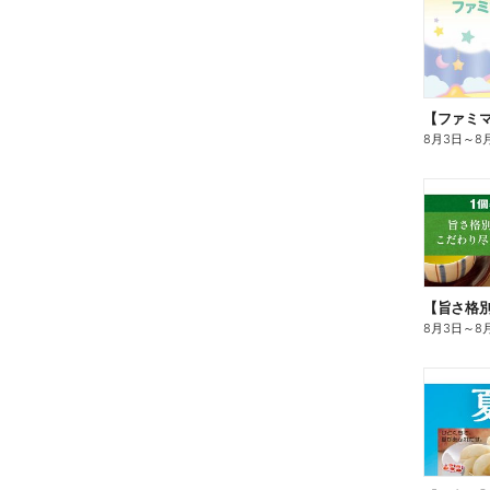
8月3日
～
8
8月3日
～
8