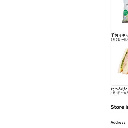
千切りキ
8月3日
〜
8
たっぷり
8月3日
〜
8
Store i
Address