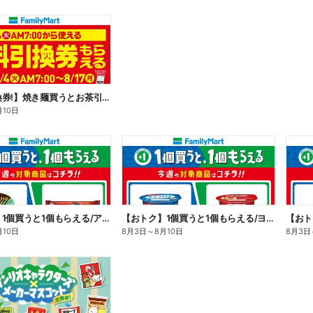
【無料引換券!】焼き麺買うとお茶引換券貰える!
月10日
【おトク】1個買うと1個もらえる/アイス
【おトク】1個買うと1個もらえる/ヨーグルト
【おト
月10日
8月3日
～
8月10日
8月3日