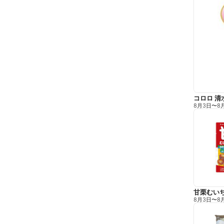
コロロ 清
8月3日
〜
8
甘栗むい
8月3日
〜
8