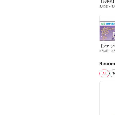
【お中元
8月3日
～
8
8月3日
～
8
Recom
All
T