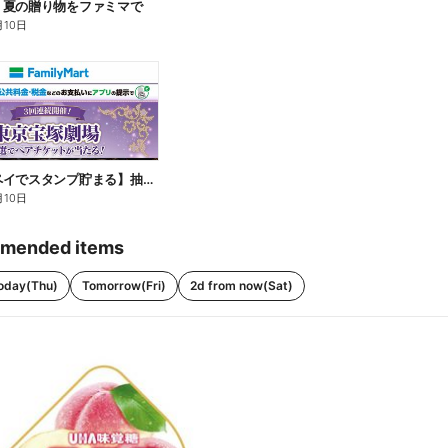
】夏の贈り物をファミマで
月10日
【ファミペイでスタンプ貯まる】抽選でペアチケットが当たる!
月10日
mended items
oday(Thu)
Tomorrow(Fri)
2d from now(Sat)