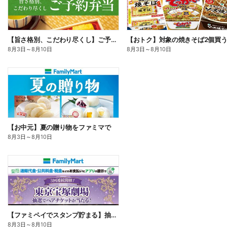
【旨さ格別、こだわり尽くし】ご予約弁当
8月3日
～
8月10日
8月3日
～
8月10日
【お中元】夏の贈り物をファミマで
8月3日
～
8月10日
【ファミペイでスタンプ貯まる】抽選でペアチケットが当たる!
8月3日
～
8月10日