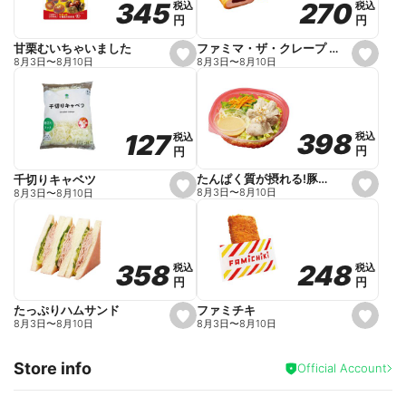
270
270
345
345
税込
税込
税込
税込
r
円
円
円
円
i
t
e
ファミマ・ザ・クレープ 生チョコ
甘栗むいちゃいました
s
s
8月3日
〜
8月10日
8月3日
〜
8月10日
e
e
t
t
f
f
a
a
v
v
o
o
398
398
127
127
税込
税込
税込
税込
r
r
円
円
円
円
i
i
t
t
e
e
たんぱく質が摂れる!豚しゃぶのパスタサラダ
千切りキャベツ
s
s
8月3日
〜
8月10日
8月3日
〜
8月10日
e
e
t
t
f
f
a
a
v
v
o
o
248
248
358
358
税込
税込
税込
税込
r
r
円
円
円
円
i
i
t
t
e
e
ファミチキ
たっぷりハムサンド
s
s
8月3日
〜
8月10日
8月3日
〜
8月10日
e
e
t
t
f
f
Store info
a
a
Official Account
v
v
o
o
r
r