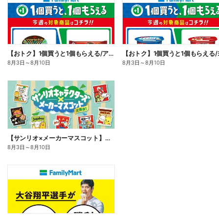
【おトク】1個買うと1個もらえる/アイス
8月3日
～
8月10日
8月3日
～
8月10日
【サンリオ×メーカーマスコット】オリジナルグッズ貰える!
8月3日
～
8月10日