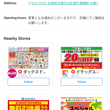
i
i
Address
〒603-8435
京都府京都市北区紫竹栗栖町49番3
t
t
e
e
Opening hours
変更となる場合がございますので、店舗にてご確認を
お願いします。
Nearby Stores
ダックスドラッグ
ドラッグユタカ
京都北山店
紫竹店
s
s
Follow
Follow
e
e
t
t
f
f
o
o
l
l
l
l
o
o
w
w