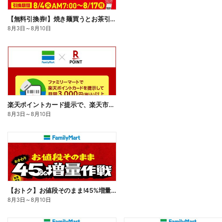
【無料引換券!】焼き麺買うとお茶引換券貰える!
8月3日
～
8月10日
楽天ポイントカード提示で、楽天市場でのお買い物がおトクに!
8月3日
～
8月10日
【おトク】お値段そのまま!45%増量作戦!
8月3日
～
8月10日