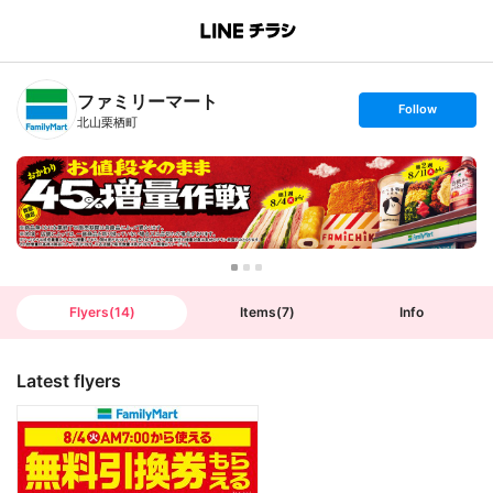
B
r
a
n
ファミリーマート
c
s
Follow
h
e
北山栗栖町
T
t
o
f
p
o
l
l
o
w
Flyers
(
14
)
Items
(
7
)
Info
Latest flyers