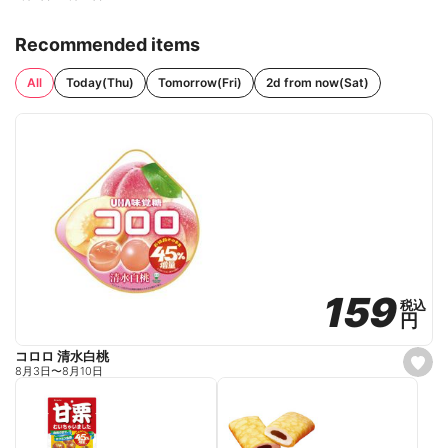
Recommended items
All
Today(Thu)
Tomorrow(Fri)
2d from now(Sat)
159
159
税込
税込
円
円
コロロ 清水白桃
s
8月3日
〜
8月10日
e
t
f
a
v
o