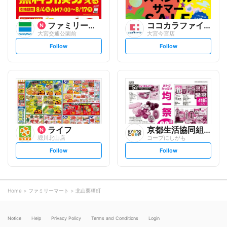
ファミリーマート
ココカラファイン
大宮交通公園前
大宮今宮店
s
s
Follow
Follow
e
e
t
t
f
f
o
o
l
l
l
l
o
o
w
w
ライフ
京都生活協同組合
堀川北山店
コープにしがも
s
s
Follow
Follow
e
e
t
t
f
f
o
o
l
l
l
l
o
o
Home
ファミリーマート
北山栗栖町
w
w
Notice
Help
Privacy Policy
Terms and Conditions
Login