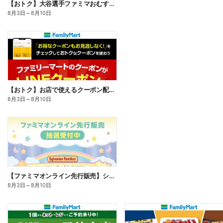
【おトク】大谷選手ファミマおむすび割
8月3日
～
8月10日
【おトク】お店で使えるクーポン配信中
8月3日
～
8月10日
【ファミマオンライン先行販売】シルバニアファミリー
8月3日
～
8月10日