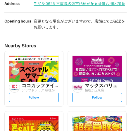
i
i
Address
〒518-0625
三重県名張市桔梗が丘五番町八街区79番
t
t
e
e
Opening hours
変更となる場合がございますので、店舗にてご確認を
お願いします。
Nearby Stores
ココカラファイン
マックスバリュ
ジップドラッグ 桔梗が丘店
桔梗が丘東店
s
s
Follow
Follow
e
e
t
t
f
f
o
o
l
l
l
l
o
o
w
w