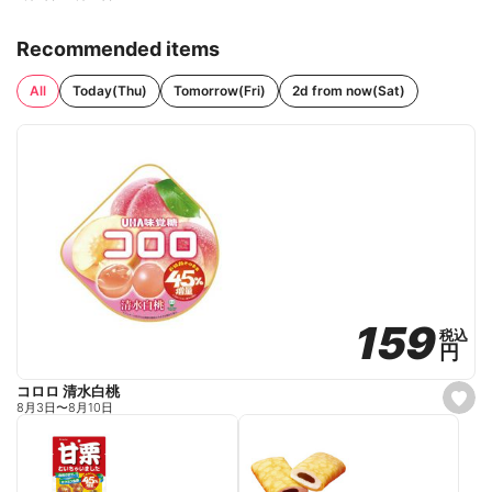
Recommended items
All
Today(Thu)
Tomorrow(Fri)
2d from now(Sat)
159
159
税込
税込
円
円
コロロ 清水白桃
s
8月3日
〜
8月10日
e
t
f
a
v
o