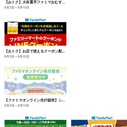
【おトク】大谷選手ファミマおむすび割
8月3日
～
8月10日
【おトク】お店で使えるクーポン配信中
8月3日
～
8月10日
【ファミマオンライン先行販売】シルバニアファミリー
8月3日
～
8月10日