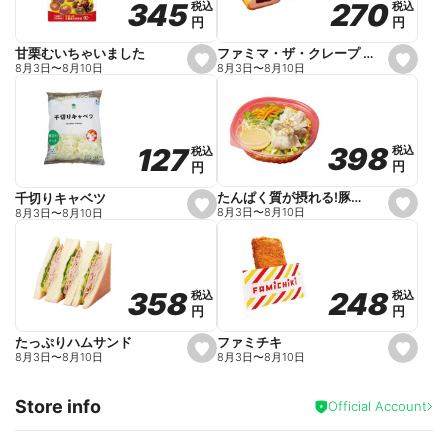
270
270
345
345
税込
税込
税込
税込
r
円
円
円
円
i
t
e
ファミマ・ザ・クレープ 生チョコ
甘栗むいちゃいました
s
s
8月3日
〜
8月10日
8月3日
〜
8月10日
e
e
t
t
f
f
a
a
v
v
o
o
398
398
127
127
税込
税込
税込
税込
r
r
円
円
円
円
i
i
t
t
e
e
たんぱく質が摂れる!豚しゃぶのパスタサラダ
千切りキャベツ
s
s
8月3日
〜
8月10日
8月3日
〜
8月10日
e
e
t
t
f
f
a
a
v
v
o
o
248
248
358
358
税込
税込
税込
税込
r
r
円
円
円
円
i
i
t
t
e
e
ファミチキ
たっぷりハムサンド
s
s
8月3日
〜
8月10日
8月3日
〜
8月10日
e
e
t
t
f
f
Store info
a
a
Official Account
v
v
o
o
r
r