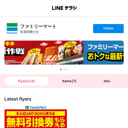
B
r
a
n
ファミリーマート
c
s
Follow
h
e
名張桔梗が丘
T
t
o
f
p
o
l
l
o
w
Flyers
(
14
)
Items
(
7
)
Info
Latest flyers