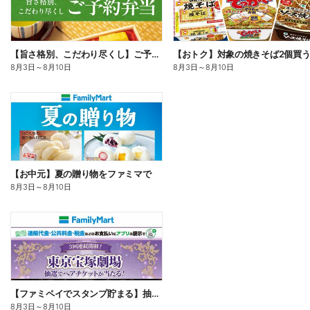
【旨さ格別、こだわり尽くし】ご予約弁当
8月3日
～
8月10日
8月3日
～
8月10日
【お中元】夏の贈り物をファミマで
8月3日
～
8月10日
【ファミペイでスタンプ貯まる】抽選でペアチケットが当たる!
8月3日
～
8月10日