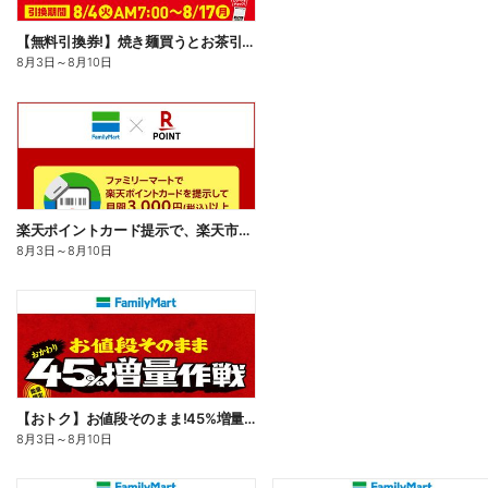
【無料引換券!】焼き麺買うとお茶引換券貰える!
8月3日
～
8月10日
楽天ポイントカード提示で、楽天市場でのお買い物がおトクに!
8月3日
～
8月10日
【おトク】お値段そのまま!45%増量作戦!
8月3日
～
8月10日