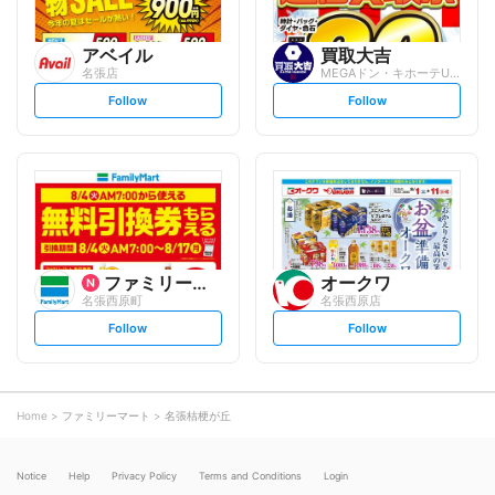
アベイル
買取大吉
名張店
MEGAドン・キホーテUNY名張店
s
s
Follow
Follow
e
e
t
t
f
f
o
o
l
l
l
l
o
o
w
w
ファミリーマート
オークワ
名張西原町
名張西原店
s
s
Follow
Follow
e
e
t
t
f
f
o
o
l
l
l
l
o
o
Home
ファミリーマート
名張桔梗が丘
w
w
Notice
Help
Privacy Policy
Terms and Conditions
Login