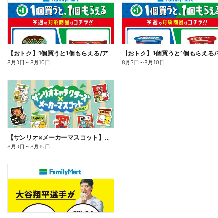
【おトク】1個買うと1個もらえる/アイス
8月3日
～
8月10日
8月3日
～
8月10日
【サンリオ×メーカーマスコット】オリジナルグッズ貰える!
8月3日
～
8月10日